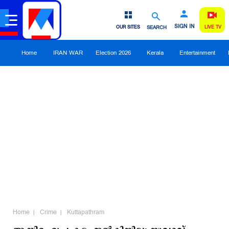
SIGN IN
OUR SITES
SEARCH
LIVE TV
Home
IRAN WAR
Election 2026
Kerala
Entertainment
Home
Crime
Kuttapathram