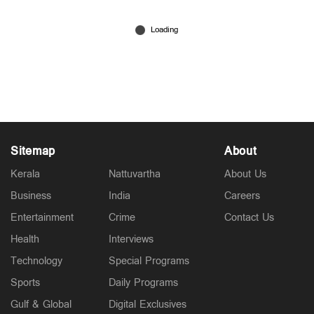
ഫാസ്ടാഗിലും യുപിഐയിലും ക്രെഡിറ്റ്
കാര്‍ഡിലും മാറ്റങ്ങള്‍; ഓഗസ്റ്റ് ഒന്നു മുതല്‍ കീശ
നിറയുമോ? ചോരുമോ
Jul 31, 2025
Sitemap
About
Kerala
Nattuvartha
About Us
Business
India
Careers
Entertainment
Crime
Contact Us
Health
Interviews
Technology
Special Programs
Sports
Daily Programs
Gulf & Global
Digital Exclusives