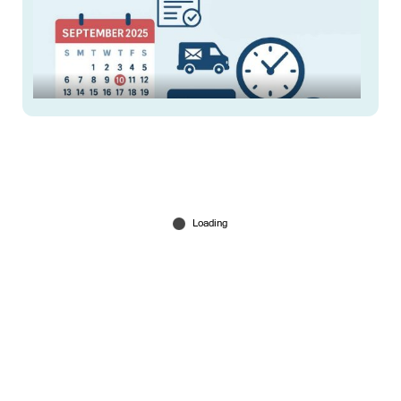
ഓണസമ്മാനമായി പാചകവാതക വില
കുറയ്ക്കും? സെപ്റ്റംബറില്‍ വരാനിരിക്കുന്ന
സാമ്പത്തിക മാറ്റങ്ങളറിയാം
Aug 29, 2025