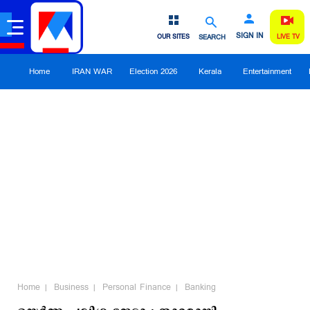
SIGN IN
OUR SITES
SEARCH
LIVE TV
Home
IRAN WAR
Election 2026
Kerala
Entertainment
Home
Business
Personal Finance
Banking