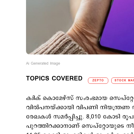
Ai Generated Image
TOPICS COVERED
ZEPTO
STOCK MA
ക്വിക് കൊമേഴ്സ് സംരംഭമായ സെപ്റ്
വിൽപനയ്ക്കായി വിപണി നിയന്ത്രണ അ
രേഖകൾ സമർപ്പിച്ചു. 8,010 കോടി 
പുറത്തിറക്കാനാണ് സെപ്റ്റോയുടെ 