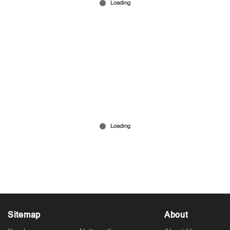
ഹോര്‍മുസ് അടഞ്ഞിട്ടും ഇന്ത്യന്‍ കപ്പലുകള്‍ക്ക്
'സുഖയാത്ര'; രഹസ്യം വെളിപ്പെടുത്തി കേന്ദ്രം
May 30, 2026
Sitemap
About