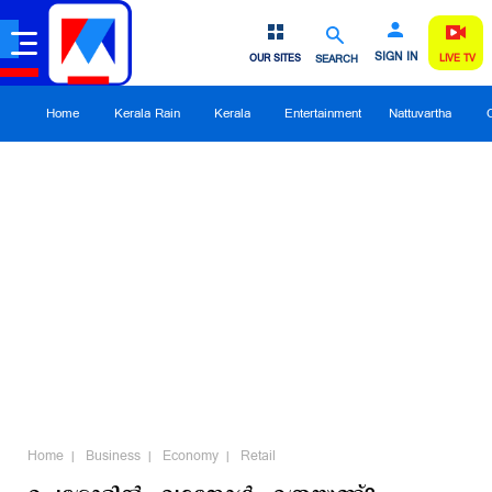
SIGN IN
OUR SITES
SEARCH
LIVE TV
Home
Kerala Rain
Kerala
Entertainment
Nattuvartha
Home
Business
Economy
Retail