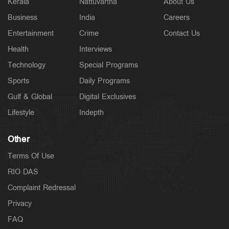
Kerala
Nattuvartha
About Us
Business
India
Careers
Entertainment
Crime
Contact Us
Health
Interviews
Technology
Special Programs
Sports
Daily Programs
Gulf & Global
Digital Exclusives
Lifestyle
Indepth
Other
Terms Of Use
RIO DAS
Complaint Redressal
Privacy
FAQ