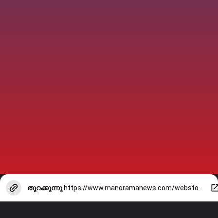
തുറക്കുന്നു
https://www.manoramanews.com/webstory/2025/06/27/priyanka-chopra-breaks-silence-on-dont-look-for-virgin-wife-comment.html
FOR MORE WEBSTORIES VISIT:
WEB STORIES