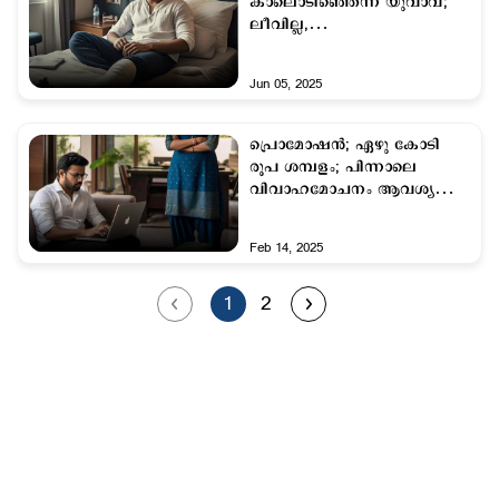
കാലൊടിഞ്ഞെന്ന് യുവാവ്;
ലീവില്ല,
ജോലിക്കെത്തണമെന്ന്
കമ്പനി; പിന്നാലെ രാജി
Jun 05, 2025
പ്രൊമോഷന്‍; ഏഴു കോടി
രൂപ ശമ്പളം; പിന്നാലെ
വിവാഹമോചനം ആവശ്യപ്പെട്ട്
ഭാര്യ !
Feb 14, 2025
1
2