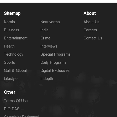
Sitemap
About
Kerala
Nattuvartha
About Us
Business
India
Careers
Latest
കനത്ത മഴ: എട്ട് ജില്ലകളിലെ വിദ്യാഭ്യാസ
Entertainment
Crime
Contact Us
സ്ഥാപനങ്ങള്‍ക്ക് ഇന്ന് അവധി
2 hours ago
Health
Interviews
Technology
Special Programs
Sports
Daily Programs
Gulf & Global
Digital Exclusives
Lifestyle
Indepth
Other
Terms Of Use
RIO DAS