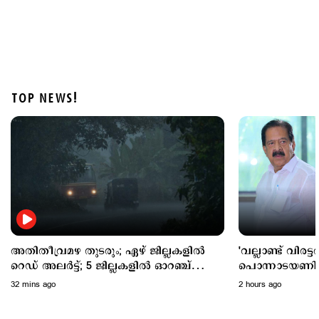
TOP NEWS!
States
ജോസഫ് വിജയ്–സംഗീത വിവാഹമോചന കേസ്
ഇന്ന് കോടതിയില്‍
1 hour ago
അതിതീവ്രമഴ തുടരും; ഏഴ് ജില്ലകളില്‍
'വല്ലാണ്ട് വിരട
റെഡ് അലര്‍ട്ട്; 5 ജില്ലകളില്‍ ഓറഞ്ച്
പൊന്നാടയണിയിക്
അലര്‍ട്ട്
വെല്ലുവിളി തുടര
32 mins ago
2 hours ago