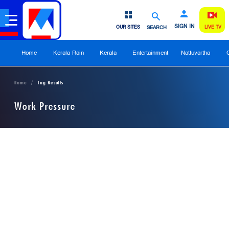
SIGN IN
OUR SITES
SEARCH
LIVE TV
Home
Kerala Rain
Kerala
Entertainment
Nattuvartha
Home
Tag Results
Work Pressure