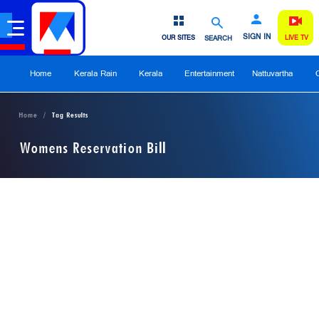
SIGN IN
OUR SITES
SEARCH
LIVE TV
Home
Kerala Rain
Kerala
Entertainment
Nattuvartha
Home
Tag Results
Womens Reservation Bill