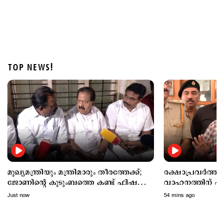
TOP NEWS!
States
'വിമാനം താഴ്ത്തിയത് വന്‍ദുരന്തം ഒഴിവാക്കാന്‍';
ആകാശച്ചുഴി അപകടത്തില്‍ വിശദീകരണവുമായി
പൈലറ്റ് അസോസിയേഷന്‍
1 hour ago
മുഖ്യമന്ത്രിയും മന്ത്രിമാരും തീരത്തേക്ക്;
രക്ഷാപ്രവര്‍ത
ജോണിന്‍റെ കുടുംബത്തെ കണ്ട് ഫിഷറീസ്
വാഹനത്തിന് പി
മന്ത്രി
അമിതാധികാരം 
Just now
54 mins ago
ഗതാഗതമന്ത്രി