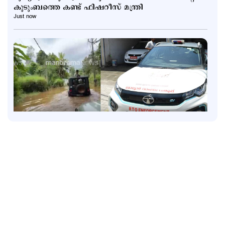
കുടുംബത്തെ കണ്ട് ഫിഷറീസ് മന്ത്രി
Just now
Latest
വാഹന പരിശോധന നടത്തും, പിഴ ഈടാക്കില്ല;
'പണി'മുടക്കിന് മോട്ടോര്‍വാഹന വകുപ്പ്
ഉദ്യോഗസ്ഥര്‍
1 hour ago