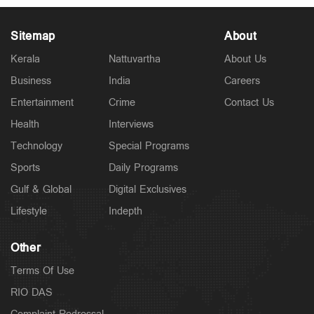
Sitemap
About
Kerala
Nattuvartha
About Us
Business
India
Careers
Entertainment
Crime
Contact Us
Latest
അര്‍ജുന്‍ ആയങ്കിക്കെതിരെ കൂടുതല്‍ വകുപ്പുകള്‍
Health
Interviews
വരുന്നു; നിയമോപദേശം തേടി പൊലീസ്
Technology
Special Programs
2 hours ago
Sports
Daily Programs
Gulf & Global
Digital Exclusives
Lifestyle
Indepth
Other
Terms Of Use
RIO DAS