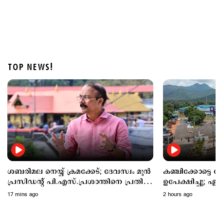
TOP NEWS!
Latest
ഇനി പ്ലാസ്റ്റിക് കുപ്പികളിലെ മദ്യത്തിന് 20 രൂപ
അധികം നല്‍കേണ്ട; തീരുമാനം പിന്‍വലിച്ചു
11 hours ago
ശബരിമല നെയ്യ് ക്രമക്കേട്; ദേവസ്വം മുന്‍
കഞ്ചിക്കോട്ടെ
പ്രസിഡന്‍റ് പി.എസ്.പ്രശാന്തിനെ പ്രതി
ഉപേക്ഷിച്ചു; ഏറ
ചേര്‍ക്കും
എന്തുചെയ്യും?
17 mins ago
2 hours ago