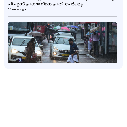
പി.എസ്.പ്രശാന്തിനെ പ്രതി ചേര്‍ക്കും
17 mins ago
Latest
ഇന്ന് സംസ്ഥാനത്ത് പരക്കെ മഴ; ഏഴിടത്ത് ഓറഞ്ച്
അലര്‍ട്ട്; മഴ അവധി ഇങ്ങനെ
3 hours ago