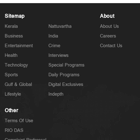
Sitemap
About
Kerala
Nattuvartha
About Us
Business
India
Careers
Police Stories
15 വയസുകാരനെ കാറിടിച്ച് കൊലപ്പെടുത്തിയ കേസ്:
Entertainment
Crime
Contact Us
പ്രിയരഞ്ജന്‍റെ ശിക്ഷ സുപ്രീം കോടതി മരവിപ്പിച്ചു
11 hours ago
Health
Interviews
Technology
Special Programs
Sports
Daily Programs
Gulf & Global
Digital Exclusives
Lifestyle
Indepth
Other
Terms Of Use
RIO DAS