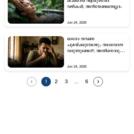
കാക്കാൻ ആയുർവേദ
വഴികൾ; അറിയേണ്ടതെല്ലാം
Jun 24, 2026
ഓരോ തവണ
ചുമയ്ക്കുമ്പോഴും തലവേദന
വരുന്നുണ്ടോ?; അതിനൊരു
കാരണമുണ്ട്,
അവഗണിക്കരുത്
Jun 24, 2026
1
2
3
...
6