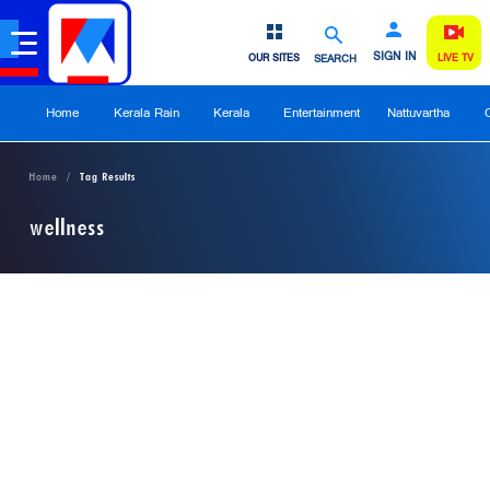
SIGN IN
OUR SITES
SEARCH
LIVE TV
Home
Kerala Rain
Kerala
Entertainment
Nattuvartha
Home
Tag Results
wellness