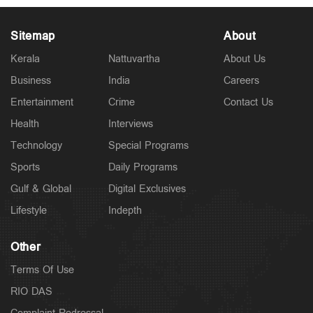
Sitemap
About
Kerala
Nattuvartha
About Us
Business
India
Careers
Latest
ആറ് ജില്ലകളില്‍ ക്യാംപുകൾ പ്രവർത്തിക്കുന്ന
Entertainment
Crime
Contact Us
വിദ്യാഭ്യാസ സ്ഥാപനങ്ങൾക്ക് നാളെ അവധി
11 hours ago
Health
Interviews
Technology
Special Programs
Sports
Daily Programs
Gulf & Global
Digital Exclusives
Lifestyle
Indepth
Other
Terms Of Use
RIO DAS