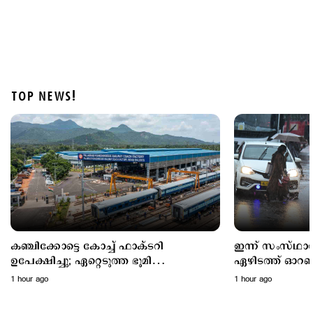
TOP NEWS!
Police Stories
15 വയസുകാരനെ കാറിടിച്ച് കൊലപ്പെടുത്തിയ കേസ്:
പ്രിയരഞ്ജന്‍റെ ശിക്ഷ സുപ്രീം കോടതി മരവിപ്പിച്ചു
10 hours ago
കഞ്ചിക്കോട്ടെ കോച്ച് ഫാക്ടറി
ഇന്ന് സംസ്ഥാന
ഉപേക്ഷിച്ചു; ഏറ്റെടുത്ത ഭൂമി
ഏഴിടത്ത് ഓറഞ്ച
എന്തുചെയ്യും?
ഇങ്ങനെ
1 hour ago
1 hour ago