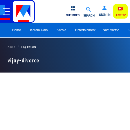
SIGN IN
OUR SITES
SEARCH
LIVE TV
Home
Kerala Rain
Kerala
Entertainment
Nattuvartha
Home
Tag Results
vijay-divorce