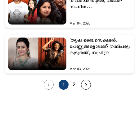
നല്‍കാന്‍ തയ്യാര്‍; വിജയ്-
സംഗീത
വിവാഹമോചനക്കേസ്
ഒത്തുതീര്‍പ്പിലേക്ക്
Mar 04, 2026
‘തൃഷ ബൈസെക്ഷ്വൽ,
പെണ്ണുങ്ങളോടാണ് താല്പര്യം
കൂടുതൽ’; സുചിത്ര
Mar 03, 2026
1
2