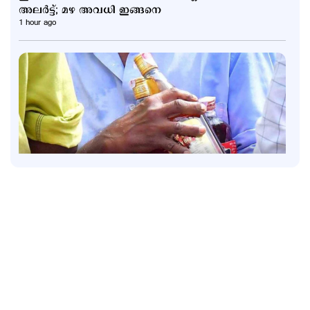
അലര്‍ട്ട്; മഴ അവധി ഇങ്ങനെ
1 hour ago
Latest
ഇനി പ്ലാസ്റ്റിക് കുപ്പികളിലെ മദ്യത്തിന് 20 രൂപ
അധികം നല്‍കേണ്ട; തീരുമാനം പിന്‍വലിച്ചു
9 hours ago