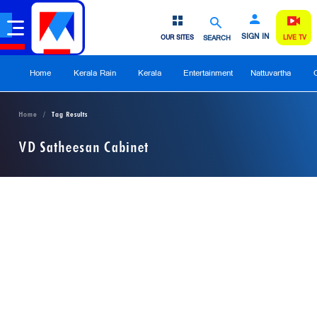
SIGN IN
OUR SITES
SEARCH
LIVE TV
Home
Kerala Rain
Kerala
Entertainment
Nattuvartha
Home
Tag Results
VD Satheesan Cabinet