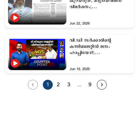
കുറയരുത്'; മദ്യനയത്തിന്
വിമര്‍ശനം;
സര്‍ക്കാറിനെതിരെ
കാന്തപുരം വിഭാഗം
Jun 22, 2026
വി.ഡി സര്‍ക്കാരിന്‍റെ
കന്നിബജറ്റില്‍ ജനം
ഹാപ്പിയോ?;
സ്വകാര്യവല്‍ക്കരണ
സംശയങ്ങള്‍ക്ക് കഴമ്പുണ്ടോ?
Jun 19, 2026
1
2
3
...
9