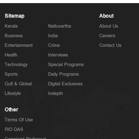
Sitemap
About
Kerala
Nattuvartha
About Us
Business
India
Careers
Latest
പ്രതികള്‍ കോടതിയിലെത്തണം; അഭിമന്യു
Entertainment
Crime
Contact Us
വധക്കേസില്‍ നിലപാട് കടുപ്പിച്ച് കോടതി
2 hours ago
Health
Interviews
Technology
Special Programs
Sports
Daily Programs
Gulf & Global
Digital Exclusives
Lifestyle
Indepth
Other
Terms Of Use
RIO DAS