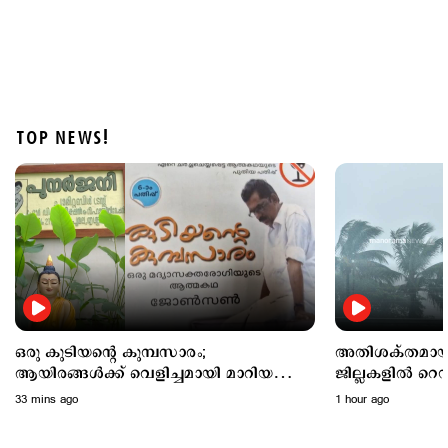
TOP NEWS!
Latest
മുത്തങ്ങ വിധിയില്‍ പിഴവുണ്ടെന്ന് ഹൈക്കോടതി;
വിചാരണ കോടതിക്ക് വിമര്‍ശനം
2 hours ago
ഒരു കുടിയന്‍റെ കുമ്പസാരം;
അതിശക്തമായ മഴ
ആയിരങ്ങള്‍ക്ക് വെളിച്ചമായി മാറിയ
ജില്ലകളില്‍ റെ‍ഡ
പ്രഫ.ജോൺസ് മംഗലം തുടക്കമിട്ട
ഓറഞ്ച് അലര്‍ട്ട്
33 mins ago
1 hour ago
'പുനര്‍ജനി'