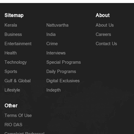
Sitemap
About
Kerala
Nattuvartha
About Us
Business
India
Careers
Entertainment
Crime
Contact Us
Latest
റൗഡികള്‍ പലതും പറയും; ആയങ്കിക്കെതിരെ തോക്ക്
Health
Interviews
ഉപയോഗിക്കാന്‍ നിര്‍ദേശിച്ചത് അറിയില്ല; ചെന്നിത്തല
Technology
Special Programs
2 hours ago
Sports
Daily Programs
Gulf & Global
Digital Exclusives
Lifestyle
Indepth
Other
Terms Of Use
RIO DAS