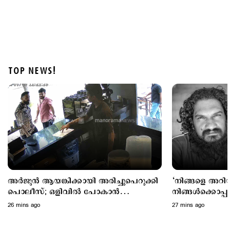
TOP NEWS!
Politics
ചട്ടപ്രകാരം മുന്നറിയിപ്പ് നല്‍കിയില്ല; പ്രതിപക്ഷ
എംഎല്‍എയെ മാറ്റിനിര്‍ത്തി; സര്‍ക്കാരിനെതിരെ
പിണറായി
1 hour ago
അര്‍ജുന്‍ ആയങ്കിക്കായി അരിച്ചുപെറുക്കി
‘നിങ്ങളെ അറിയ
പൊലീസ്; ഒളിവില്‍ പോകാന്‍
നിങ്ങൾക്കൊപ്പ
സഹായിച്ച നാലുപേര്‍ കസ്റ്റഡിയില്‍
പിന്തുണച്ച് പ
26 mins ago
27 mins ago
ശശിധരന്‍