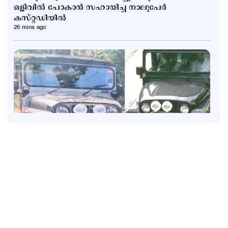
ഒളിവില്‍ പോകാന്‍ സഹായിച്ച നാലുപേര്‍
കസ്റ്റഡിയില്‍
26 mins ago
Kuttapathram
രക്ഷാപ്രവര്‍ത്തനത്തിന് പിഴ; ഉദ്യോഗസ്ഥര്‍ക്ക്
സസ്പെന്‍ഷന്‍; നടപടിക്കെതിരെ പ്രതിഷേധം
57 mins ago