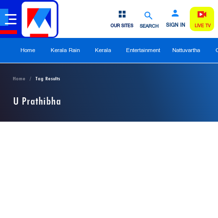
SIGN IN
OUR SITES
SEARCH
LIVE TV
Home
Kerala Rain
Kerala
Entertainment
Nattuvartha
Home
Tag Results
U Prathibha