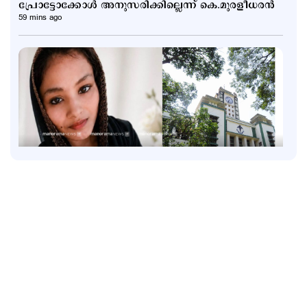
പ്രോട്ടോക്കോള്‍ അനുസരിക്കില്ലെന്ന് കെ.മുരളീധരന്‍
59 mins ago
Latest
വാടക വീട്ടില്‍ ഗര്‍ഭിണി അബോധാവസ്ഥയില്‍;
ചികിത്സയിലിരിക്കെ മരണം
2 hours ago