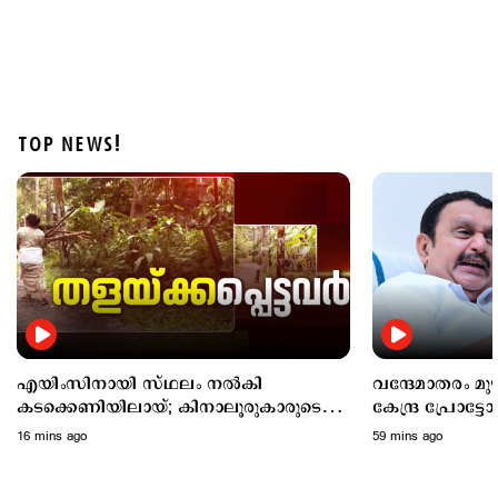
TOP NEWS!
Latest
കടലില്‍ കാണാതായവര്‍ക്കായി തിരച്ചില്‍ ഊര്‍ജിതം;
സ്‌കൂബ അംഗങ്ങളുടെ എണ്ണം കൂട്ടും
2 hours ago
എയിംസിനായി സ്ഥലം നൽകി
വന്ദേമാതരം മ
കടക്കെണിയിലായ്; കിനാലൂരുകാരുടെ
കേന്ദ്ര പ്രോട്ടോ
ദുരിതം
അനുസരിക്കില്ലെ
16 mins ago
59 mins ago