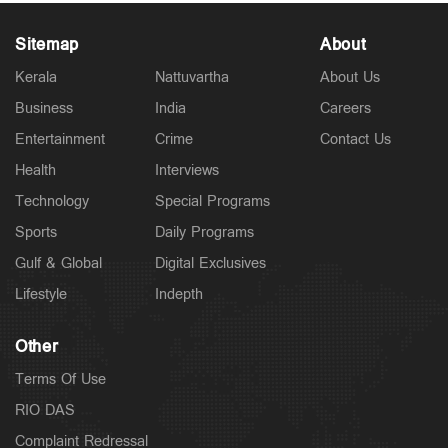
Sitemap
About
Kerala
Nattuvartha
About Us
Business
India
Careers
Latest
കേരളം ഗുണ്ടകളുടെ പറുദീസയല്ല; ഗുണ്ടകളെയും
Entertainment
Crime
Contact Us
പോറ്റി വളര്‍ത്തുന്നവരേയും നിലയ്ക്ക് നിര്‍ത്തും:
ചെന്നിത്തല
Health
Interviews
3 hours ago
Technology
Special Programs
Sports
Daily Programs
Gulf & Global
Digital Exclusives
Lifestyle
Indepth
Other
Terms Of Use
RIO DAS
Complaint Redressal