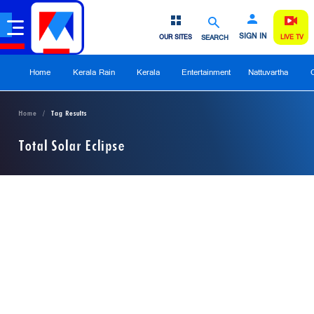
SIGN IN
OUR SITES
SEARCH
LIVE TV
Home
Kerala Rain
Kerala
Entertainment
Nattuvartha
Home
Tag Results
Total Solar Eclipse