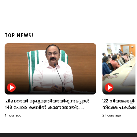
TOP NEWS!
Politics
വന്ദേമാതരം മുഴുവന്‍ ആലപിക്കണം; കേന്ദ്ര
പ്രോട്ടോക്കോള്‍ അനുസരിക്കില്ലെന്ന് കെ.മുരളീധരന്‍
3 hours ago
പിണറായി മുഖ്യമന്ത്രിയായിരുന്നപ്പോൾ
'22 നിയമങ്ങളില
148 പേരെ കടലിൽ കാണാതായി;
നിക്ഷേപകര്‍ക
ആരോപണങ്ങള്‍ക്ക് മറുപടിയുമായി
പ്രഖ്യാപനവുമായ
1 hour ago
2 hours ago
വി.ഡി