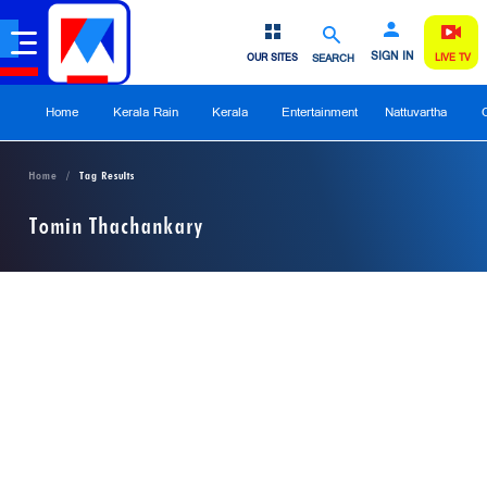
SIGN IN
OUR SITES
SEARCH
LIVE TV
Home
Kerala Rain
Kerala
Entertainment
Nattuvartha
Home
Tag Results
Tomin Thachankary