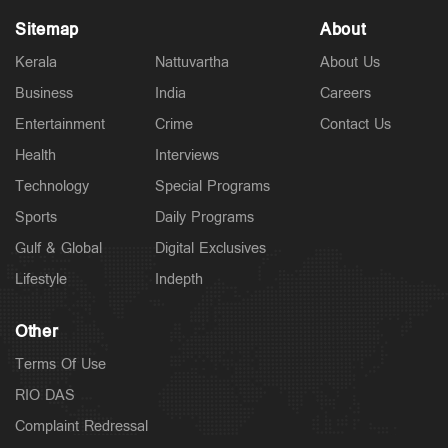
Sitemap
About
Kerala
Nattuvartha
About Us
Business
India
Careers
Latest
Entertainment
Crime
Contact Us
വാടക വീട്ടില്‍ ഗര്‍ഭിണി അബോധാവസ്ഥയില്‍;
ചികിത്സയിലിരിക്കെ മരണം
Health
Interviews
5 hours ago
Technology
Special Programs
Sports
Daily Programs
Gulf & Global
Digital Exclusives
Lifestyle
Indepth
Other
Terms Of Use
RIO DAS
Complaint Redressal