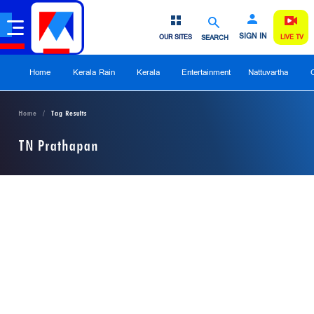
SIGN IN
OUR SITES
SEARCH
LIVE TV
Home
Kerala Rain
Kerala
Entertainment
Nattuvartha
Home
Tag Results
TN Prathapan