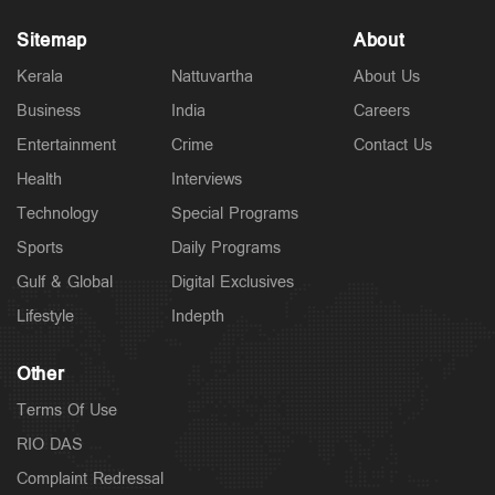
Sitemap
About
Kerala
Nattuvartha
About Us
Business
India
Careers
Police Stories
അര്‍ജുന്‍ തൃശൂരില്‍?; പാലിയേക്കര ടോള്‍പ്ലാസ
Entertainment
Crime
Contact Us
കടക്കുന്ന ചിത്രം പുറത്ത്; അരിച്ചുപെറുക്കി പൊലീസ്
2 hours ago
Health
Interviews
Technology
Special Programs
Sports
Daily Programs
Gulf & Global
Digital Exclusives
Lifestyle
Indepth
Other
Terms Of Use
RIO DAS
Complaint Redressal
Latest