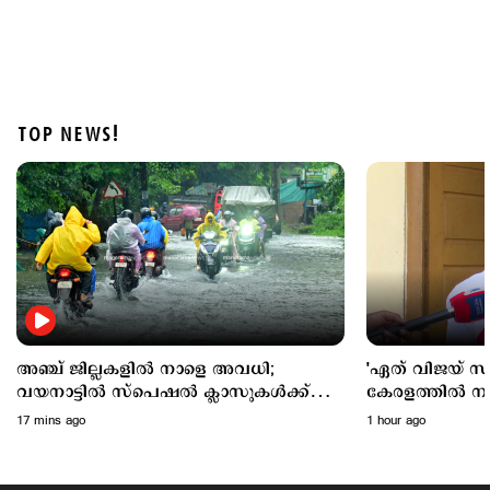
TOP NEWS!
Latest
രണ്ടു ജില്ലകളില്‍ നാളെ അവധി; പരീക്ഷകൾക്ക്
മാറ്റമില്ല
1 hour ago
അഞ്ച് ജില്ലകളില്‍ നാളെ അവധി;
'ഏത് വിജയ് സര്
വയനാട്ടില്‍ സ്പെഷല്‍ ക്ലാസുകള്‍ക്ക്
കേരളത്തില്‍ നടപ്
അവധി
വിഷയത്തില്‍ പ
17 mins ago
1 hour ago