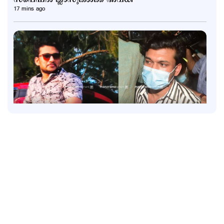
17 mins ago
Kuttapathram
കേസിനായി പണം തരണം; ക്യൂ ആര്‍ കോഡ് അടക്കം
ഇന്‍സ്റ്റഗ്രാം സ്റ്റാറ്റസിട്ട് അര്‍ജുന്‍
1 hour ago