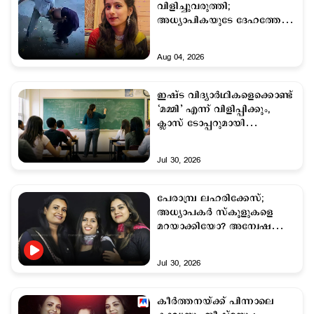
വിളിച്ചുവരുത്തി;
അധ്യാപികയുടേ ദേഹത്തേക്ക്
ചാടിവീണു, സ്കൂളിനു
പുറത്ത്
Aug 04, 2026
കുത്തിക്കൊലപ്പെടുത്തി
ഇഷ്ട വിദ്യാര്‍ഥികളെക്കൊണ്ട്
‘മമ്മി’ എന്ന് വിളിപ്പിക്കും,
ക്ലാസ് ടോപ്പറുമായി
ലൈംഗികബന്ധം; ടീച്ചര്‍
പിടിയില്‍
Jul 30, 2026
പേരാമ്പ്ര ലഹരിക്കേസ്;
അധ്യാപകര്‍ സ്കൂളുകളെ
മറയാക്കിയോ? അന്വേഷണം
വ്യാപിപ്പിക്കുന്നു
Jul 30, 2026
കീര്‍ത്തനയ്ക്ക് പിന്നാലെ