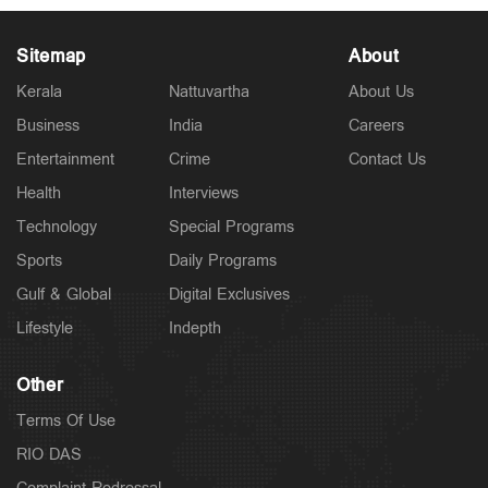
Sitemap
About
Kerala
Nattuvartha
About Us
Business
India
Careers
Latest
Entertainment
Crime
Contact Us
അര്‍ജുന്‍ തലശേരി സബ് ജയിലിലേക്ക്; സഹോദരനെ
ജാമ്യത്തിലിറക്കാൻ എത്തിയത് ഗുണ്ട
Health
Interviews
4 hours ago
Technology
Special Programs
Sports
Daily Programs
Gulf & Global
Digital Exclusives
Lifestyle
Indepth
Other
Terms Of Use
RIO DAS