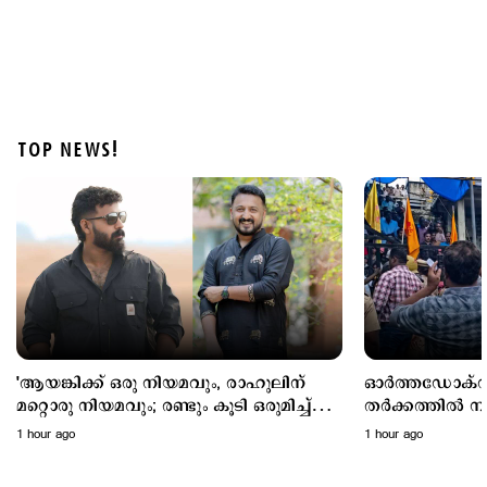
TOP NEWS!
Latest
പിണറായി മുഖ്യമന്ത്രിയായിരുന്നപ്പോൾ 148 പേരെ
കടലിൽ കാണാതായി; ആരോപണങ്ങള്‍ക്ക്
മറുപടിയുമായി വി.ഡി
2 hours ago
'ആയങ്കിക്ക് ഒരു നിയമവും, രാഹുലിന്
ഓർത്തഡോക്സ
മറ്റൊരു നിയമവും; രണ്ടും കൂടി ഒരുമിച്ച്
തർക്കത്തിൽ ന
വേണ്ടാ...'
സമവായത്തിന് മു
1 hour ago
1 hour ago