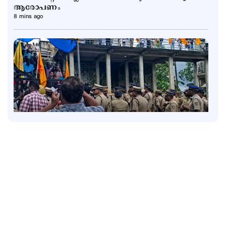
ആരോപണം
8 mins ago
Latest
ഓർത്തഡോക്സ്-യാക്കോബായ സഭാ തർക്കത്തിൽ
നിർണായക നീക്കം; സമവായത്തിന് മുഖ്യമന്ത്രി
1 hour ago