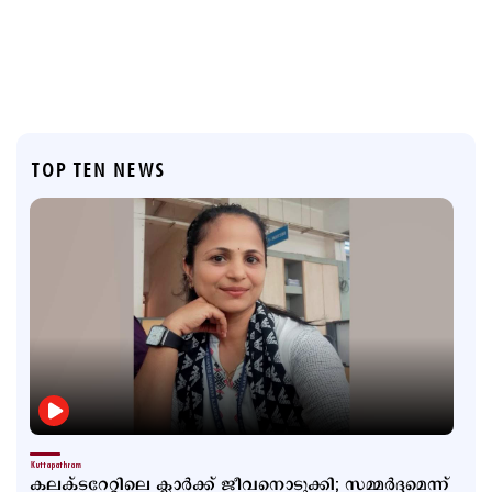
TOP TEN NEWS
Kuttapathram
കലക്ടറേറ്റിലെ ക്ലാർക്ക് ജീവനൊടുക്കി; സമ്മർദ്ദമെന്ന്