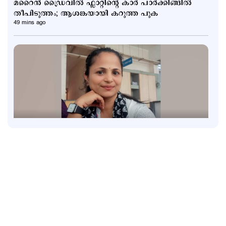
മറൈൻ ഡ്രൈവിൽ ഫ്ലാറ്റിന്റെ കാർ പാർക്കിങ്ങിൽ
തീപിടുത്തം; ആശങ്കയായി കറുത്ത പുക
49 mins ago
Kuttapathram
കലക്ടറേറ്റിലെ ക്ലാർക്ക് ജീവനൊടുക്കി; സമ്മർദ്ദമെന്ന്
ആരോപണം
1 hour ago