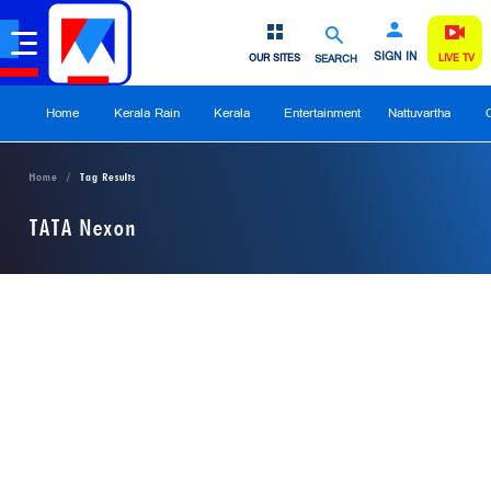
SIGN IN
OUR SITES
SEARCH
LIVE TV
Home
Kerala Rain
Kerala
Entertainment
Nattuvartha
Home
Tag Results
TATA Nexon