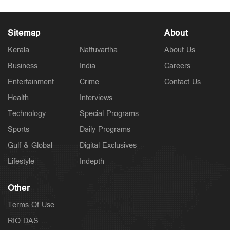
Sitemap
About
Kerala
Nattuvartha
About Us
Business
India
Careers
Latest
പിണറായി മുഖ്യമന്ത്രിയായിരുന്നപ്പോൾ 148 പേരെ
Entertainment
Crime
Contact Us
കടലിൽ കാണാതായി; ആരോപണങ്ങള്‍ക്ക്
മറുപടിയുമായി വി.ഡി
Health
Interviews
3 hours ago
Technology
Special Programs
Sports
Daily Programs
Gulf & Global
Digital Exclusives
Lifestyle
Indepth
Other
Terms Of Use
RIO DAS