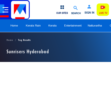
SIGN IN
OUR SITES
SEARCH
LIVE TV
Home
Kerala Rain
Kerala
Entertainment
Nattuvartha
Home
Tag Results
Sunrisers Hyderabad