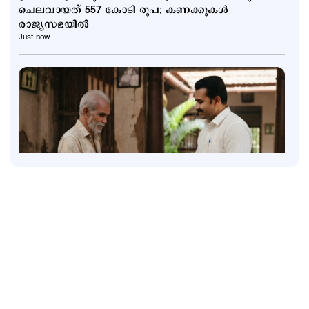
ചെലവായത് 557 കോടി രൂപ; കണക്കുകൾ
രാജ്യസഭയിൽ
Just now
Latest
സാമൂഹികക്ഷേമ പെൻഷൻ ഇനി ബാങ്ക്
അക്കൗണ്ടിലേക്ക്; സഹകരണ ബാങ്കുകളെ ഒഴിവാക്കി
25 mins ago