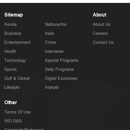
Sitemap
About
Kerala
Nattuvartha
About Us
Business
India
Careers
Spotlight
Entertainment
Crime
Contact Us
പ്രളയ രക്ഷാപ്രവർത്തിന് ഉപയോഗിച്ച വാഹനത്തിന്
7000 രൂപ പിഴ ചുമത്തി; പിന്നാലെ ഇടപെട്ട് മുഖ്യമന്ത്രി
Health
Interviews
2 hours ago
Technology
Special Programs
Sports
Daily Programs
Gulf & Global
Digital Exclusives
Lifestyle
Indepth
Other
Terms Of Use
RIO DAS