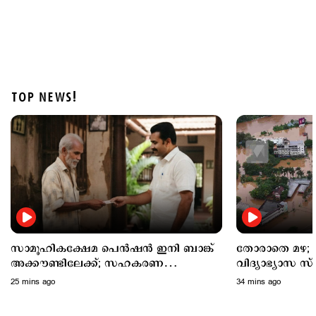
TOP NEWS!
Latest
പത്തനംതിട്ട ജില്ലയില്‍ നാളെ അവധി; 3 ജില്ലകളില്‍
തീവ്രമഴ മുന്നറിയിപ്പ്
1 hour ago
സാമൂഹികക്ഷേമ പെൻഷൻ ഇനി ബാങ്ക്
തോരാതെ മഴ; നാല് ജില്ലകള
അക്കൗണ്ടിലേക്ക്; സഹകരണ
വിദ്യാഭ്യാസ സ
ബാങ്കുകളെ ഒഴിവാക്കി
അവധി
25 mins ago
34 mins ago