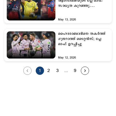
ആര്‍സിബിയുടെ പ്ലേ ഓഫ്
സാധ്യത കുറഞ്ഞു;
ചെന്നൈയ്ക്ക് വേണ്ടത് മൂന്നു
ജയം
May 13, 2026
ഹൈദരാബാദിനെ തകർത്ത്
ഗുജറാത്ത് ടൈറ്റൻസ്; പ്ലേ
ഓഫ് ഉറപ്പിച്ചു
May 12, 2026
1
2
3
...
9