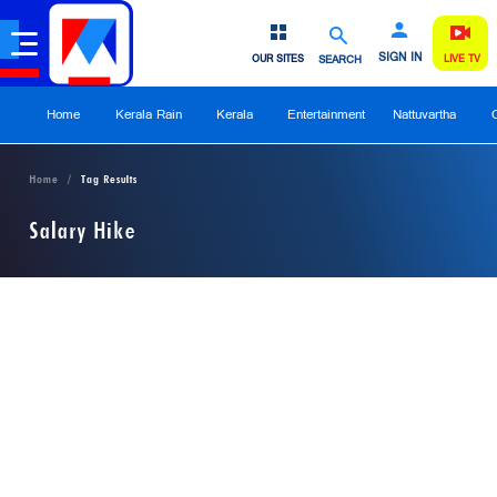
SIGN IN
OUR SITES
SEARCH
LIVE TV
Home
Kerala Rain
Kerala
Entertainment
Nattuvartha
Home
Tag Results
Salary Hike