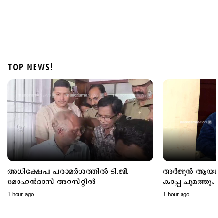
TOP NEWS!
Latest
ബുധനാഴ്ച കണ്ണൂരിലെത്തി; സുഹൃത്തുക്കൾക്കൊപ്പം
ജോലി സ്ഥലത്ത്; അര്‍ജുന്‍ ആയങ്കിയുടെ റൂട്ട്മാപ്പ്
ഇങ്ങനെ
2 hours ago
അധിക്ഷേപ പരാമർശത്തിൽ ടി.ജി.
അർജുൻ ആയങ്കി
മോഹൻദാസ് അറസ്റ്റില്‍
കാപ്പ ചുമത്തും
1 hour ago
1 hour ago