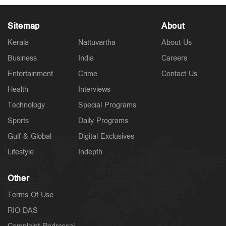
Sitemap
About
Kerala
Nattuvartha
About Us
Business
India
Careers
Politics
Entertainment
Crime
Contact Us
‘രാഹുലിനെതിരെ പ്രസ്താവന വേണ്ട’;
തരൂരിനെതിരെ രൂക്ഷ പ്രതികരണവുമായി
Health
Interviews
കോൺഗ്രസ് നേതൃത്വം
Technology
Special Programs
10 hours ago
Sports
Daily Programs
Gulf & Global
Digital Exclusives
Lifestyle
Indepth
Other
Terms Of Use
RIO DAS