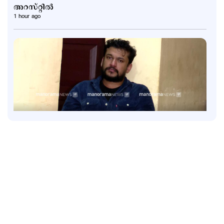
അറസ്റ്റില്‍
1 hour ago
Latest
അർജുൻ ആയങ്കിയെ പൂട്ടാന്‍ പൊലീസ്; കാപ്പ
ചുമത്തും
1 hour ago