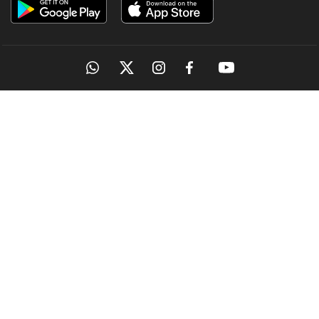
OUR SITES
Kuttapathram
പത്തനംതിട്ടയില്‍ പത്താം ക്ലാസുകാരിയെ പീ‍ഡിപ്പിച്ചു;
പിതാവടക്കം ഏഴ് പ്രതികള്‍
5 hours ago
MANORAMA
ONMANORAMA
THE WEEK
ONLINE
EPAPER
MAGAZINES &
MANORAMA