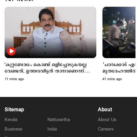
Latest
മുത്തങ്ങ വിധിയില്‍ പിഴവുണ്ടെന്ന് ഹൈക്കോടതി;
വിചാരണ കോടതിക്ക് വിമര്‍ശനം
3 hours ago
'കുറ്റബോധം കൊണ്ട് ഒളിച്ചോടുകയല്ല
‘ചാവക്കാട് എത്
വേണ്ടത്, ഉത്തരവിട്ടത് താനാണെന്ന്
മൃതദേഹത്തില്‍ ന
അമിത് ഷാ പറയണം'
പുറത്തുവന്നു, 
11 mins ago
41 mins ago
ആംബുലന്‍സിനകമ
Sitemap
About
Kerala
Nattuvartha
About Us
Business
India
Careers
Latest
പ്രതികള്‍ കോടതിയിലെത്തണം; അഭിമന്യു