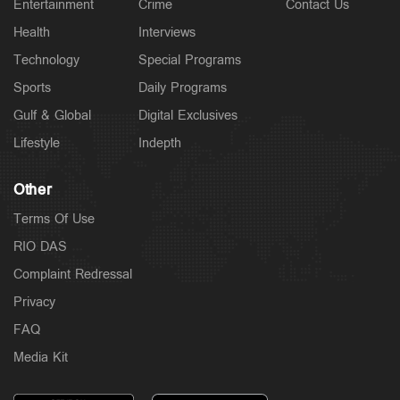
Entertainment
Crime
Contact Us
വധക്കേസില്‍ നിലപാട് കടുപ്പിച്ച് കോടതി
3 hours ago
Health
Interviews
Technology
Special Programs
Sports
Daily Programs
Gulf & Global
Digital Exclusives
Lifestyle
Indepth
Other
Terms Of Use
RIO DAS
Complaint Redressal
Latest
ഇ.ഡി. ഉദ്യോഗസ്ഥരെ ആക്രമിച്ച കേസ്;
Privacy
ഐ.പി.ബിനുവിന് ജാമ്യം
FAQ
4 hours ago
Media Kit