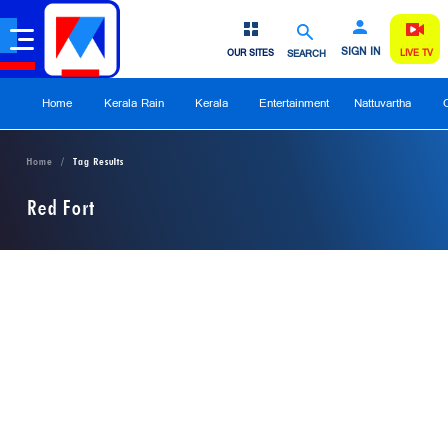
SIGN IN
OUR SITES
SEARCH
LIVE TV
Home
Kerala Rain
Kerala
Entertainment
Nattuvartha
Home
Tag Results
Red Fort