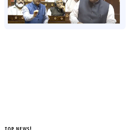
Latest
അമിത് ഷാ എവിടെയെന്ന് ഇന്നും പ്രതിപക്ഷം;
ഖര്‍ഗെയും കിരണ്‍ റിജിജുവും തമ്മില്‍ വാക്പോര്
3 hours ago
TOP NEWS!