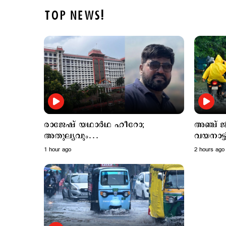
TOP NEWS!
രാജേഷ് യഥാർഥ ഹീറോ;
അഞ്ച് ജ
അതുല്യവും
വയനാട്ട
സമാനതകളില്ലാത്തതുമായ ത്യാഗം:
ക്ലാസുക
1 hour ago
2 hours ago
ഹൈക്കോടതി