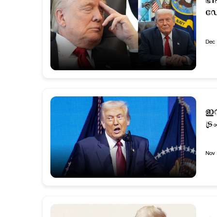
ഭീ
ഡ
Dec 
ഇറ
ട്ര
Nov 