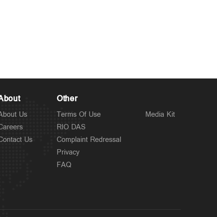
Police Stories
അര്‍ജുന്‍ തൃശൂരില്‍?;
5 hours ago
പാലിയേക്കര ടോള്‍പ്ലാസ
കടക്കുന്ന ചിത്രം പുറത്ത്;
അരിച്ചുപെറുക്കി പൊലീസ്
About
Other
About Us
Terms Of Use
Media Kit
Careers
RIO DAS
Contact Us
Complaint Redressal
Privacy
FAQ
Latest
കോഴിക്കോട് ജില്ലയില്‍
6 hours ago
നാളെ അവധി; പ്രഫഷനല്‍