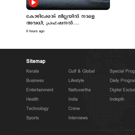
കോഴിക്കോട് ജില്ലയില്‍ നാളെ
അവധി; പ്രഫഷനല്‍
കോളജുകള്‍ക്ക് ബാധമകല്ല
6 hours ago
Sitemap
Kerala
Gulf & Global
Special Pro
Business
Lifestyle
Daily Progr
Entertainment
Nattuvartha
Digital Exclu
Health
India
Indepth
Technology
Crime
Sports
Interviews