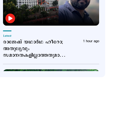
Latest
രാജേഷ് യഥാർഥ ഹീറോ;
1 hour ago
അതുല്യവും
സമാനതകളില്ലാത്തതുമായ
ത്യാഗം: ഹൈക്കോടതി
Latest