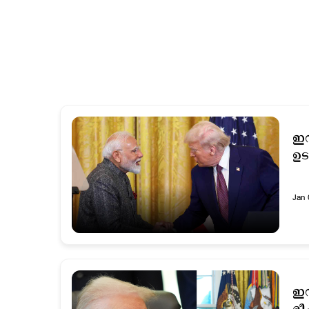
ഇന
ഉട
Jan 
ഇന