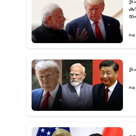
ട്
കയ
നഷ
Aug 
Aug 