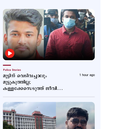
Police Stories
മുട്ടിന് വെടിവച്ചാലും
1 hour ago
മുട്ടുകുത്തില്ല;
കള്ളക്കേസെടുത്ത് ജീവിതം
താറുമാറാക്കി; വീണ്ടും
പോസ്റ്റുമായി അര്‍ജുന്‍