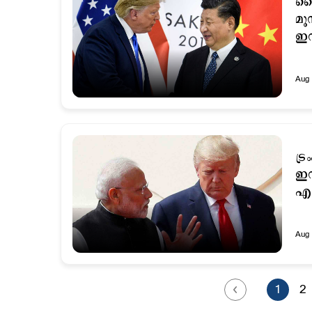
ചൈ
മൂ
ഇന
Aug 
ട്
ഇന
എന
Aug 
1
2