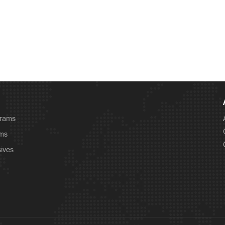
grams
ams
sives