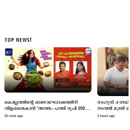
TOP NEWS!
Politics
പ്രധാനമന്ത്രിയുടെ വിദേശയാത്രകൾക്ക് 2021 മുതൽ
ചെലവായത് 557 കോടി രൂപ; കണക്കുകൾ
രാജ്യസഭയിൽ
6 hours ago
കൊല്ലത്തിന്റെ ഓണാഘോഷത്തിന്
രാഹുൽ ഗാന്ധിയു
തിളക്കമേകാൻ 'അത്തം പത്ത് രുചി 2026';
നടത്തി മന്ത്രി കെ.എ തുളസി;
ഇന്നെത്തും
ഓണക്കോടിയും സ
52 mins ago
3 hours ago