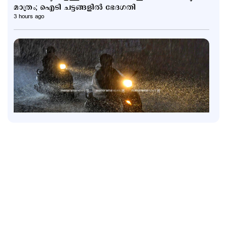
മാത്രം; ഐടി ചട്ടങ്ങളിൽ ഭേദഗതി
3 hours ago
Latest
6 ജില്ലകളിൽ നാളെ അവധി; കണ്ണൂരിൽ അര്‍ധ
രാത്രിക്ക് ശേഷം ശക്തമായ മഴയ്ക്ക് സാധ്യത
4 hours ago