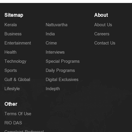
Sitemap
About
Kerala
Nattuvartha
About Us
Business
India
Careers
Latest
Entertainment
Crime
Contact Us
സാമൂഹികക്ഷേമ പെൻഷൻ ഇനി ബാങ്ക്
അക്കൗണ്ടിലേക്ക്; സഹകരണ ബാങ്കുകളെ ഒഴിവാക്കി
Health
Interviews
7 hours ago
Technology
Special Programs
Sports
Daily Programs
Gulf & Global
Digital Exclusives
Lifestyle
Indepth
Other
Terms Of Use
RIO DAS