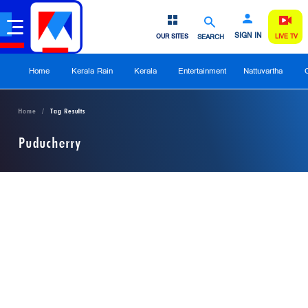
SIGN IN
OUR SITES
SEARCH
LIVE TV
Home
Kerala Rain
Kerala
Entertainment
Nattuvartha
Home
Tag Results
Puducherry