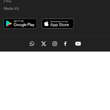
FAQ
ചികിത്സയിലിരിക്കെ മരണം
6 hours ago
Media Kit
OUR SITES
Latest
കടലില്‍ കാണാതായവര്‍ക്കായി തിരച്ചില്‍ ഊര്‍ജിതം;
സ്‌കൂബ അംഗങ്ങളുടെ എണ്ണം കൂട്ടും
6 hours ago
MANORAMA
ONMANORAMA
THE WEEK