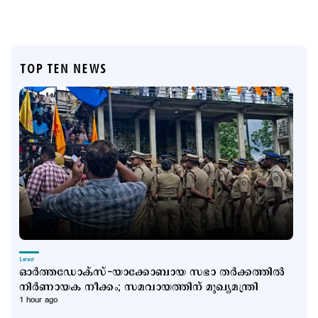
TOP TEN NEWS
Latest
ഓർത്തഡോക്സ്-യാക്കോബായ സഭാ തർക്കത്തിൽ
നിർണായക നീക്കം; സമവായത്തിന് മുഖ്യമന്ത്രി
1 hour ago