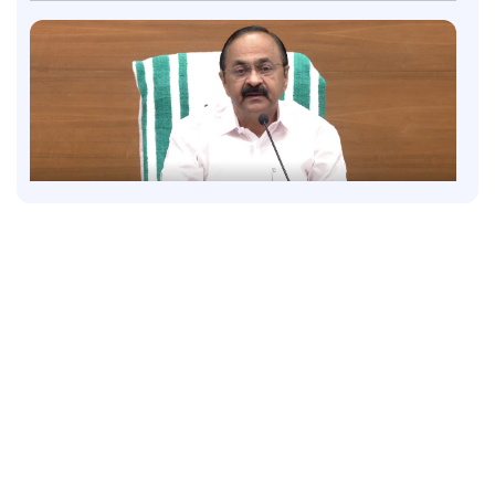
Latest
പിണറായി മുഖ്യമന്ത്രിയായിരുന്നപ്പോൾ 148 പേരെ
കടലിൽ കാണാതായി; ആരോപണങ്ങള്‍ക്ക്
മറുപടിയുമായി വി.ഡി
2 hours ago