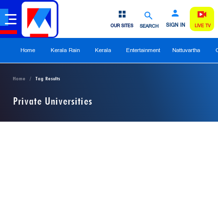
SIGN IN
OUR SITES
SEARCH
LIVE TV
Home
Kerala Rain
Kerala
Entertainment
Nattuvartha
Home
Tag Results
Private Universities