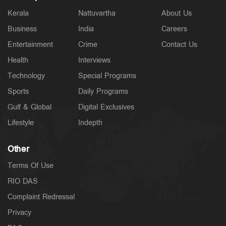
Kerala
Nattuvartha
About Us
Business
India
Careers
Politics
Entertainment
Crime
Contact Us
വന്ദേമാതരം മുഴുവന്‍ ആലപിക്കണം; കേന്ദ്ര
പ്രോട്ടോക്കോള്‍ അനുസരിക്കില്ലെന്ന് കെ.മുരളീധരന്‍
Health
Interviews
5 hours ago
Technology
Special Programs
Sports
Daily Programs
Gulf & Global
Digital Exclusives
Lifestyle
Indepth
Other
Terms Of Use
RIO DAS
Complaint Redressal
Privacy
Latest
വാടക വീട്ടില്‍ ഗര്‍ഭിണി അബോധാവസ്ഥയില്‍;