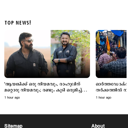
TOP NEWS!
Latest
അര്‍ജുന്‍ തലശേരി സബ് ജയിലിലേക്ക്; സഹോദരനെ
ജാമ്യത്തിലിറക്കാൻ എത്തിയത് ഗുണ്ട
4 hours ago
'ആയങ്കിക്ക് ഒരു നിയമവും, രാഹുലിന്
ഓർത്തഡോക്സ
മറ്റൊരു നിയമവും; രണ്ടും കൂടി ഒരുമിച്ച്
തർക്കത്തിൽ ന
വേണ്ടാ...'
സമവായത്തിന് മു
1 hour ago
1 hour ago
Sitemap
About