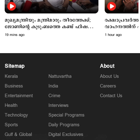
പൈലറ്റ് അസോസിയേഷന്‍
1 hour ago
മുഖ്യമന്ത്രിയും മന്ത്രിമാരും തീരത്തേക്ക്;
രക്ഷാപ്രവര്‍ത
ജോണിന്‍റെ കുടുംബത്തെ കണ്ട് ഫിഷറീസ്
വാഹനത്തിന് പി
മന്ത്രി
അമിതാധികാരം 
19 mins ago
1 hour ago
ഗതാഗതമന്ത്രി
Sitemap
About
Kerala
Nattuvartha
About Us
Business
India
Careers
Entertainment
Crime
Contact Us
Latest
അര്‍ജുന്‍ ആയങ്കിക്കെതിരെ കൂടുതല്‍ വകുപ്പുകള്‍
Health
Interviews
വരുന്നു; നിയമോപദേശം തേടി പൊലീസ്
Technology
Special Programs
3 hours ago
Sports
Daily Programs
Gulf & Global
Digital Exclusives