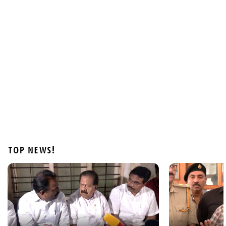
Latest
വാഹന പരിശോധന നടത്തും, പിഴ ഈടാക്കില്ല;
'പണി'മുടക്കിന് മോട്ടോര്‍വാഹന വകുപ്പ്
ഉദ്യോഗസ്ഥര്‍
1 hour ago
TOP NEWS!
States
'വിമാനം താഴ്ത്തിയത് വന്‍ദുരന്തം ഒഴിവാക്കാന്‍';
ആകാശച്ചുഴി അപകടത്തില്‍ വിശദീകരണവുമായി