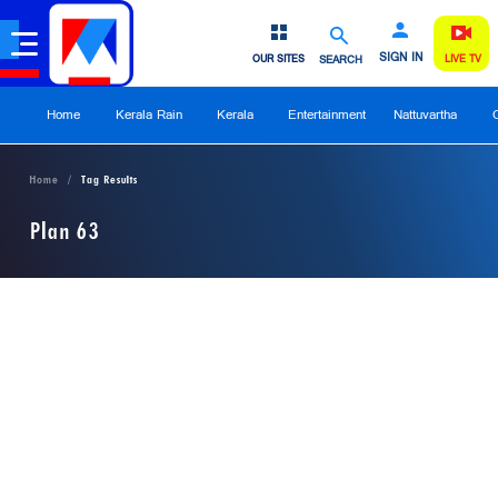
SIGN IN
OUR SITES
SEARCH
LIVE TV
Home
Kerala Rain
Kerala
Entertainment
Nattuvartha
Home
Tag Results
Plan 63