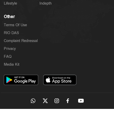
Lifestyle
Indepth
Other
Terms Of Use
RIO DAS
Complaint Redressal
Privacy
Latest
FAQ
അധിക്ഷേപ പരാമർശത്തിൽ ടി.ജി. മോഹൻദാസ്
അറസ്റ്റില്‍
Media Kit
4 hours ago