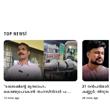
TOP NEWS!
Kuttapathram
രക്ഷാപ്രവര്‍ത്തനത്തിന് പിഴ; ഉദ്യോഗസ്ഥര്‍ക്ക്
സസ്പെന്‍ഷന്‍; നടപടിക്കെതിരെ പ്രതിഷേധം
2 hours ago
‘രാജേഷിന്‍റെ മൃതദേഹം
21 നൻപൻമാർ പ
കൊണ്ടുപോകാന്‍ തഹസില്‍ദാര്‍ പണം
കണ്ണൂർ, തിരുവ
ആവശ്യപ്പെട്ടു’; ഗുരുതരആരോപണം
അർജുൻ ആയങ്കി
13 mins ago
28 mins ago
പൊലീസ്