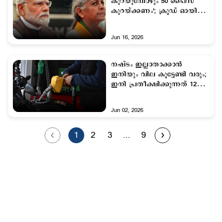
കുറയുമ്പോഴും 50 പൈസ
കുറയ്ക്കണം'; ക്രൂഡ് ഓയില്‍
താഴോട്ട്; ഇന്ത്യയില്‍ എണ്ണ
വില എന്ന് കുറയും
Jun 16, 2026
നഷ്ടം ഇല്ലാതാക്കാന്‍
ഇനിയും വില കൂട്ടേണ്ടി വരും;
ഇനി പ്രതീക്ഷിക്കുന്നത് 12
രൂപയുടെ വര്‍ധന
Jun 02, 2026
1
2
3
...
9