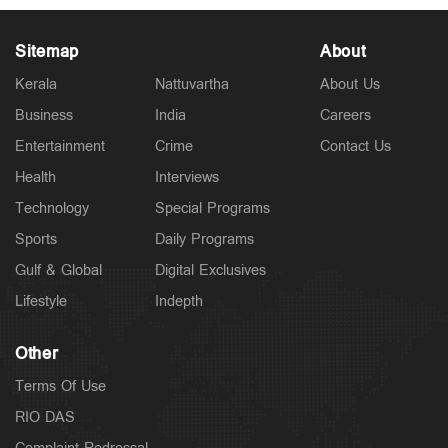
Sitemap
About
Kerala
Nattuvartha
About Us
Business
India
Careers
Entertainment
Crime
Contact Us
Politics
ചട്ടപ്രകാരം മുന്നറിയിപ്പ് നല്‍കിയില്ല; പ്രതിപക്ഷ
Health
Interviews
എംഎല്‍എയെ മാറ്റിനിര്‍ത്തി; സര്‍ക്കാരിനെതിരെ
Technology
Special Programs
പിണറായി
2 hours ago
Sports
Daily Programs
Gulf & Global
Digital Exclusives
Lifestyle
Indepth
Other
Terms Of Use
RIO DAS