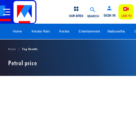
SIGN IN
OUR SITES
SEARCH
LIVE TV
Home
Kerala Rain
Kerala
Entertainment
Nattuvartha
Home
Tag Results
Petrol price