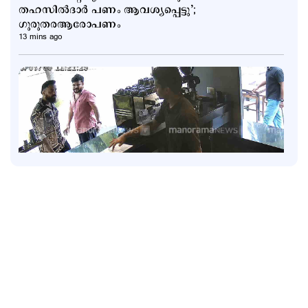
തഹസില്‍ദാര്‍ പണം ആവശ്യപ്പെട്ടു’;
ഗുരുതരആരോപണം
13 mins ago
Latest
അര്‍ജുന്‍ ആയങ്കിക്കായി അരിച്ചുപെറുക്കി പൊലീസ്;
ഒളിവില്‍ പോകാന്‍ സഹായിച്ച നാലുപേര്‍
കസ്റ്റഡിയില്‍
1 hour ago