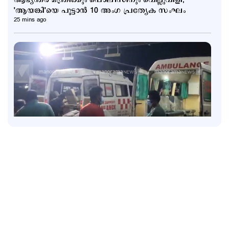
'ആയങ്കി'യെ പൂട്ടാന്‍ 10 അംഗ പ്രത്യേക സംഘം
25 mins ago
Latest
രാജേഷിന്റെ മൃതദേഹത്തോട് അനാദരം: തെളിവായി
ദൃശ്യങ്ങൾ പുറത്ത്
54 mins ago