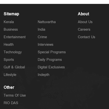
Sitemap
About
Kerala
Nattuvartha
About Us
Business
India
Careers
Politics
‘‘പ്രതിപക്ഷത്തിന്റേത് 'വൃത്തികെട്ട രാഷ്ട്രീയം'; മുന്‍
Entertainment
Crime
Contact Us
സര്‍ക്കാരിന്റെ 'റീബിൽഡ് കേരളയില്‍ വീഴ്ച’’
1 hour ago
Health
Interviews
Technology
Special Programs
Sports
Daily Programs
Gulf & Global
Digital Exclusives
Lifestyle
Indepth
Other
Terms Of Use
RIO DAS