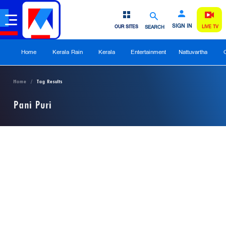
SIGN IN
OUR SITES
SEARCH
LIVE TV
Home
Kerala Rain
Kerala
Entertainment
Nattuvartha
Home
Tag Results
Pani Puri