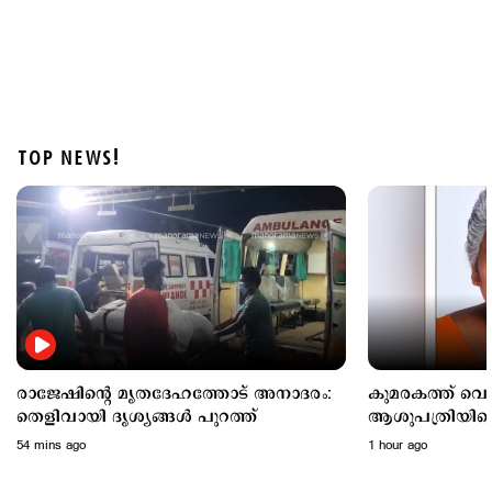
TOP NEWS!
Latest
കുമരകത്ത് വെള്ളക്കെട്ട്; ആശുപത്രിയിലെത്താൻ
വൈകി; വീട്ടമ്മ മരിച്ചു
1 hour ago
രാജേഷിന്റെ മൃതദേഹത്തോട് അനാദരം:
കുമരകത്ത് വെള്ള
തെളിവായി ദൃശ്യങ്ങൾ പുറത്ത്
ആശുപത്രിയിലെ
മരിച്ചു
54 mins ago
1 hour ago