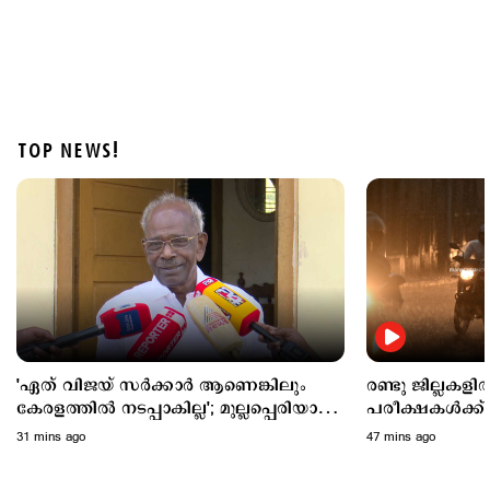
TOP NEWS!
Police Stories
അര്‍ജുന്‍ തൃശൂരില്‍?; പാലിയേക്കര ടോള്‍പ്ലാസ
കടക്കുന്ന ചിത്രം പുറത്ത്; അരിച്ചുപെറുക്കി പൊലീസ്
1 hour ago
'ഏത് വിജയ് സര്‍ക്കാര്‍ ആണെങ്കിലും
രണ്ടു ജില്ലകള
കേരളത്തില്‍ നടപ്പാകില്ല'; മുല്ലപ്പെരിയാര്‍
പരീക്ഷകൾക്ക് മാ
വിഷയത്തില്‍ പ്രതികരിച്ച് എംഎം മണി
31 mins ago
47 mins ago