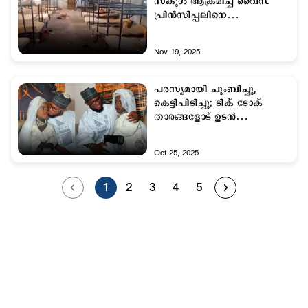
സ്കൂള്‍ ആക്രമിച്ച് വൈസ്
പ്രിന്‍സിപ്പലിനെ
കൊലപ്പെടുത്തി ; 25
പെണ്‍കുട്ടികളെ
Nov 19, 2025
തട്ടിക്കൊണ്ടുപോയി
പരസ്യമായി ചുംബിച്ചു,
കെട്ടിപിടിച്ചു; ടിക് ടോക്
താരങ്ങളോട് ഉടൻ
വിവാഹിതരാകാന്‍ കോടതി
Oct 25, 2025
1
2
3
4
5