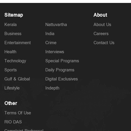
Sitemap
About
Kerala
Nattuvartha
About Us
Business
India
Careers
Latest
കോഴിക്കോട് ജില്ലയില്‍ നാളെ അവധി; പ്രഫഷനല്‍
Entertainment
Crime
Contact Us
കോളജുകള്‍ക്ക് ബാധമകല്ല
2 hours ago
Health
Interviews
Technology
Special Programs
Sports
Daily Programs
Gulf & Global
Digital Exclusives
Lifestyle
Indepth
Other
Terms Of Use
RIO DAS