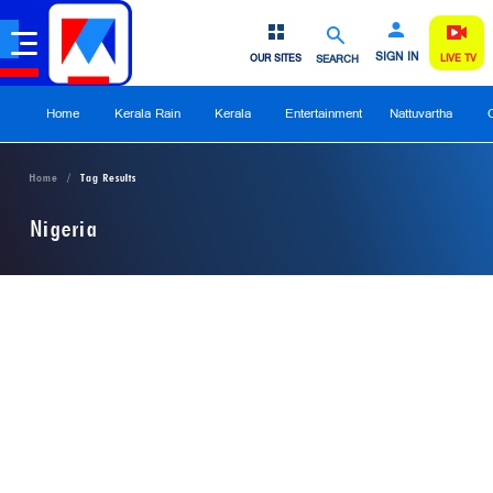
SIGN IN
OUR SITES
SEARCH
LIVE TV
Home
Kerala Rain
Kerala
Entertainment
Nattuvartha
Home
Tag Results
Nigeria