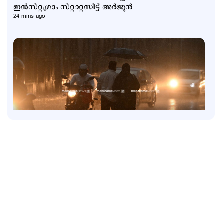
ഇന്‍സ്റ്റഗ്രാം സ്റ്റാറ്റസിട്ട് അര്‍ജുന്‍
24 mins ago
Latest
രണ്ടു ജില്ലകളില്‍ നാളെ അവധി; പരീക്ഷകൾക്ക്
മാറ്റമില്ല
47 mins ago