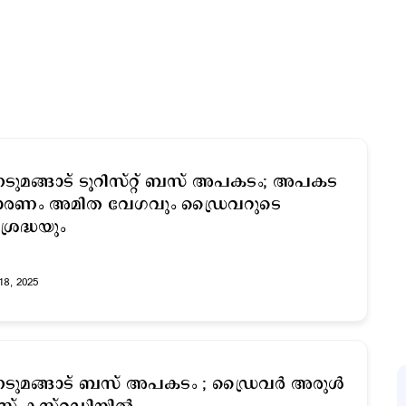
ടുമങ്ങാട് ടൂറിസ്റ്റ് ബസ് അപകടം; അപകട
ാരണം അമിത വേഗവും ഡ്രൈവറുടെ
്രദ്ധയും
18, 2025
ടുമങ്ങാട് ബസ് അപകടം ; ഡ്രൈവർ അരുള്‍