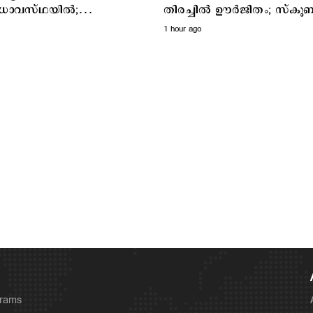
വസ്ഥയില്‍;
തിരച്ചില്‍ ഊര്‍ജിതം; സ്‌കൂ
സയിലിരിക്കെ മരണം
അംഗങ്ങളുടെ എണ്ണം കൂട്ടും
1 hour ago
grams