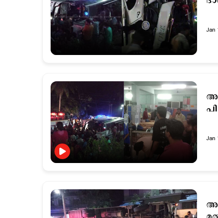
ദാ
Jan 
അപ
പി
Jan 
അ
മല