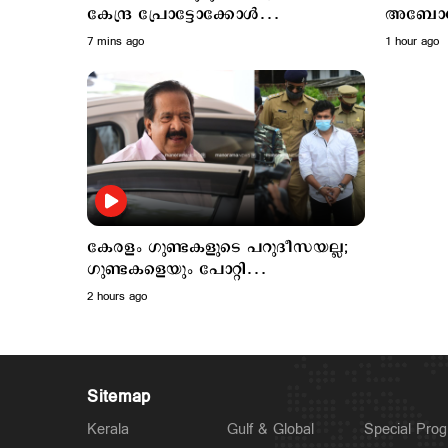
കേന്ദ്ര പ്രോട്ടോക്കോള്‍
അബോധാ
അനുസരിക്കില്ലെന്ന് കെ.മുരളീധരന്‍
ചികിത്
7 mins ago
1 hour ago
കേരളം ഗുണ്ടകളുടെ പറുദീസയല്ല;
ഗുണ്ടകളെയും പോറ്റി
വളര്‍ത്തുന്നവരേയും നിലയ്ക്ക്
2 hours ago
നിര്‍ത്തും: ചെന്നിത്തല
Sitemap
Kerala
Gulf & Global
Special Pro