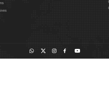
ams
sives