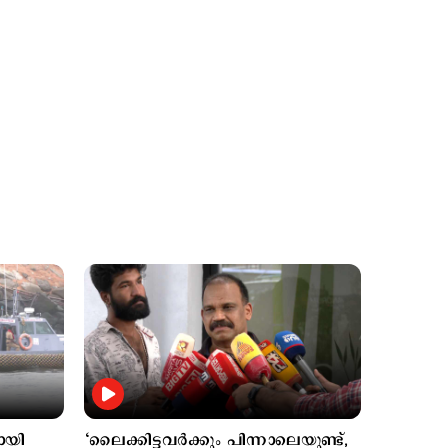
കടലില്‍
1 hour ago
കാണാതായവര്‍ക്കായി
തിരച്ചില്‍ ഊര്‍ജിതം;
സ്‌കൂബ അംഗങ്ങളുടെ
എണ്ണം കൂട്ടും
Latest
കേരളം ഗുണ്ടകളുടെ
2 hours ago
പറുദീസയല്ല; ഗുണ്ടകളെയും
പോറ്റി വളര്‍ത്തുന്നവരേയും
നിലയ്ക്ക് നിര്‍ത്തും:
ചെന്നിത്തല
ായി
‘ലൈക്കിട്ടവര്‍ക്കും പിന്നാലെയുണ്ട്,