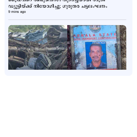
ഡ്യൂട്ടിയ്ക്ക് നിയോഗിച്ചു; ഗുരുതര ചട്ടലംഘനം
9 mins ago
Latest
കോഴിക്കോട് – ബെംഗളൂരു KSRTC സൂപ്പര്‍ ഡീലക്സ്
ഇടിച്ച് മറിഞ്ഞു; ഡ്രൈവറും കണ്ടക്ടറും മരിച്ചു; 20
പേര്‍ക്ക് പരുക്ക്
1 hour ago