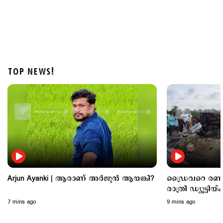
TOP NEWS!
Politics
വിദ്യാഭ്യാസ വകുപ്പിന്‍റെ 'ഫ്രീഡം' ക്വിസില്‍
സവര്‍ക്കറെ പുകഴ്ത്തി ചോദ്യം; വിവാദം
2 hours ago
Arjun Ayanki | ആരാണ് അര്‍ജുന്‍ ആയങ്കി?
ഡ്രൈവറെ രണ്ടു
രാത്രി ഡ്യൂട്ടിയ
ചട്ടലംഘനം
7 mins ago
9 mins ago