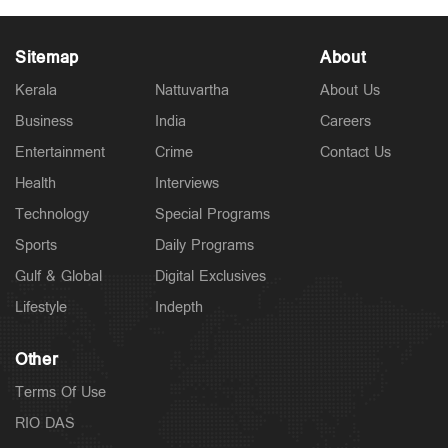
Sitemap
About
Kerala
Nattuvartha
About Us
Business
India
Careers
Politics
Entertainment
Crime
Contact Us
സിജെപി നേതാക്കളുടെ പോസ്റ്റുകള്‍ നീക്കി മെറ്റ;
നടപടി കേന്ദ്രസര്‍ക്കര്‍ താക്കീതിന് പിന്നാലെ
Health
Interviews
2 hours ago
Technology
Special Programs
Sports
Daily Programs
Gulf & Global
Digital Exclusives
Lifestyle
Indepth
Other
Terms Of Use
RIO DAS