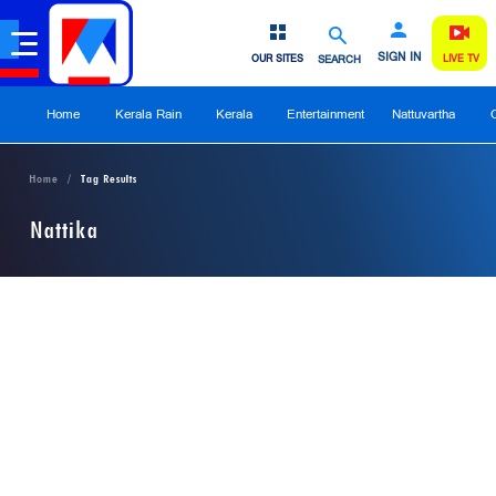
SIGN IN
OUR SITES
SEARCH
LIVE TV
Home
Kerala Rain
Kerala
Entertainment
Nattuvartha
Home
Tag Results
Nattika