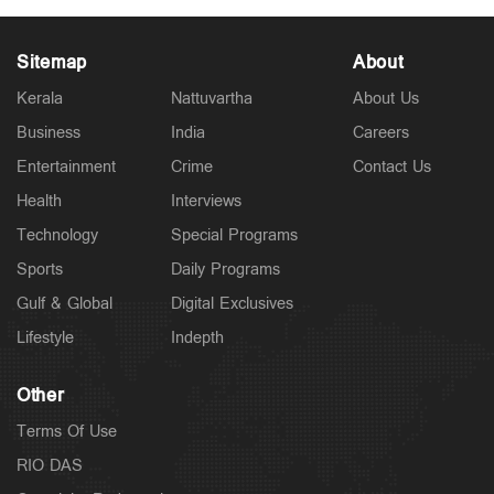
Sitemap
About
Kerala
Nattuvartha
About Us
Business
India
Careers
Politics
Entertainment
Crime
Contact Us
സിജെപി നേതാക്കളുടെ പോസ്റ്റുകള്‍ നീക്കി മെറ്റ;
നടപടി കേന്ദ്രസര്‍ക്കര്‍ താക്കീതിന് പിന്നാലെ
Health
Interviews
2 hours ago
Technology
Special Programs
Sports
Daily Programs
Gulf & Global
Digital Exclusives
Lifestyle
Indepth
Other
Terms Of Use
RIO DAS