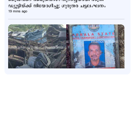
ഡ്യൂട്ടിയ്ക്ക് നിയോഗിച്ചു; ഗുരുതര ചട്ടലംഘനം
19 mins ago
Latest
കോഴിക്കോട് – ബെംഗളൂരു KSRTC സൂപ്പര്‍ ഡീലക്സ്
ഇടിച്ച് മറിഞ്ഞു; ഡ്രൈവറും കണ്ടക്ടറും മരിച്ചു; 20
പേര്‍ക്ക് പരുക്ക്
1 hour ago