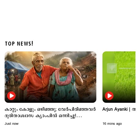
TOP NEWS!
Politics
വിദ്യാഭ്യാസ വകുപ്പിന്‍റെ 'ഫ്രീഡം' ക്വിസില്‍
സവര്‍ക്കറെ പുകഴ്ത്തി ചോദ്യം; വിവാദം
2 hours ago
കാറ്റും കോളും ഒഴിഞ്ഞു; വേര്‍പിരിഞ്ഞവര്‍
Arjun Ayanki |
ദുരിതാശ്വാസ ക്യാംപില്‍ ഒന്നിച്ചു!
പുതുജീവിതം!
Just now
16 mins ago