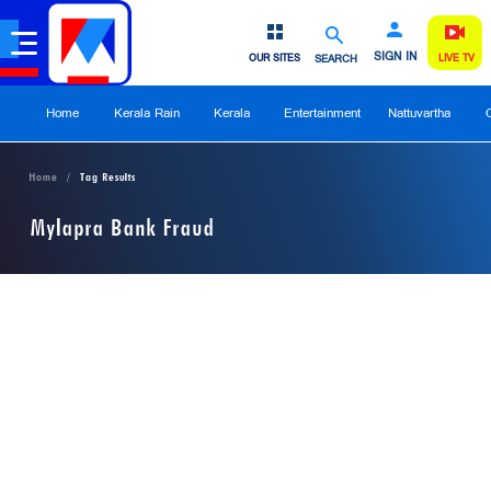
SIGN IN
OUR SITES
SEARCH
LIVE TV
Home
Kerala Rain
Kerala
Entertainment
Nattuvartha
Home
Tag Results
Mylapra Bank Fraud