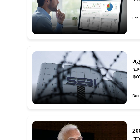
Feb 
മ്
പര
നേ
Dec 
20
അവ