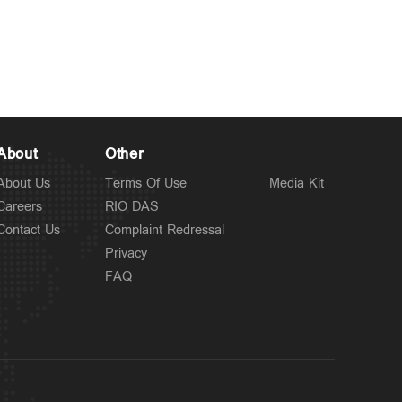
Latest
എട്ട് ജില്ലകളില്‍ ഇന്ന്
4 hours ago
അവധി; ഓറഞ്ച് അലര്‍ട്ട്;
ശക്തമായ മഴയ്ക്ക് സാധ്യത
About
Other
About Us
Terms Of Use
Media Kit
Careers
RIO DAS
Contact Us
Complaint Redressal
Privacy
FAQ
Police Stories
മുട്ടിന് വെടിവച്ചാലും
11 hours ago
മുട്ടുകുത്തില്ല;