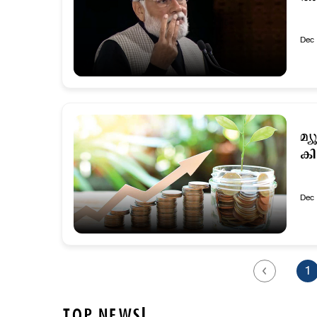
Dec 
മ്
കി
Dec 
1
TOP NEWS!