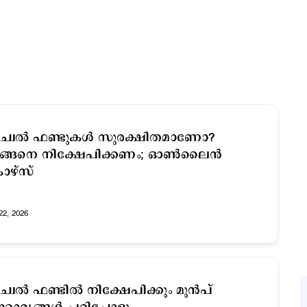
യൂച്വൽ ഫണ്ടുകൾ സുരക്ഷിതമാണോ?
ങ്ങനെ നിക്ഷേപിക്കണം; ഓൺലൈൻ
ോഴ്സ്
22, 2026
യൂച്വൽ ഫണ്ടിൽ നിക്ഷേപിക്കും മുൻപ്