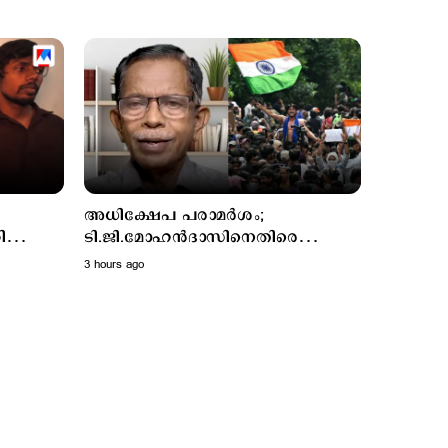
Latest
'നിങ്ങളുടെ തോക്കുകള്‍
3 hours ago
അധിക്ഷേപ പരാമര്‍ശം;
തികയാതെ വരും മിനിസ്റ്റര്‍';
ി
ടി.ജി.മോഹന്‍ദാസിനെതിരെ
അര്‍ജുനെ പിന്തുണച്ച്
ിന്റെ
ചെറുവിരലനക്കാതെ പൊലീസ്
3 hours ago
ആകാശ് തില്ലങ്കരി