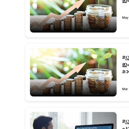
ഇക
May 
മ്
ഇക
മാ
Mar 
മ്
പഠ