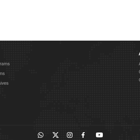
grams
ams
sives