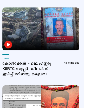
Latest
കോഴിക്കോട് – ബെംഗളൂരു
48 mins ago
KSRTC സൂപ്പര്‍ ഡീലക്സ്
ഇടിച്ച് മറിഞ്ഞു; ഡ്രൈവറും
കണ്ടക്ടറും മരിച്ചു; 20
പേര്‍ക്ക് പരുക്ക്