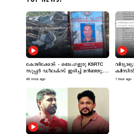
കോഴിക്കോട് – ബെംഗളൂരു KSRTC
വിദ്യാഭ്
സൂപ്പര്‍ ഡീലക്സ് ഇടിച്ച് മറിഞ്ഞു;
ക്വിസില
ഡ്രൈവറും കണ്ടക്ടറും മരിച്ചു; 20
ചോദ്യം;
48 mins ago
1 hour ago
പേര്‍ക്ക് പരുക്ക്