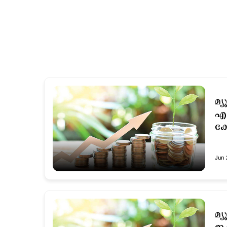
മ്
എ
ക
Jun 
മ്