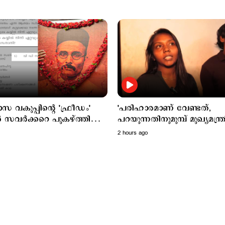
യാസ വകുപ്പിന്‍റെ 'ഫ്രീഡം'
'പരിഹാരമാണ് വേണ്ടത്,
്‍ സവര്‍ക്കറെ പുകഴ്ത്തി
പറയുന്നതിനുമുമ്പ് മുഖ്യമന്ത്ര
 വിവാദം
ഫോൺ കട്ട് ചെയ്തു'; ജോണ
2 hours ago
മകള്‍