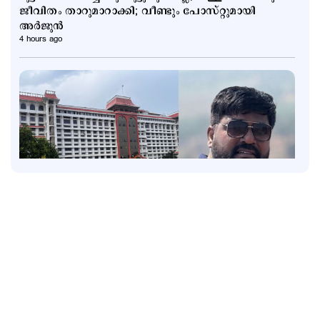
ജീവിതം താറുമാറാക്കി; വീണ്ടും പോസ്റ്റുമായി
അര്‍ജുന്‍
4 hours ago
Latest
രാജേഷ് യഥാർഥ ഹീറോ; അതുല്യവും
സമാനതകളില്ലാത്തതുമായ ത്യാഗം: ഹൈക്കോടതി
4 hours ago