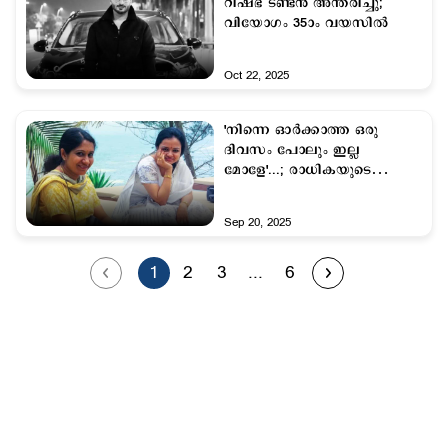
റിഷഭ് ടണ്ടൻ അന്തരിച്ചു;
വിയോഗം 35ാം വയസില്‍
Oct 22, 2025
'നിന്നെ ഓര്‍ക്കാത്ത ഒരു
ദിവസം പോലും ഇല്ല
മോളേ'...; രാധികയുടെ
ഓര്‍മയില്‍ ഉള്ളുലഞ്ഞ്
സുജാത
Sep 20, 2025
1
2
3
...
6