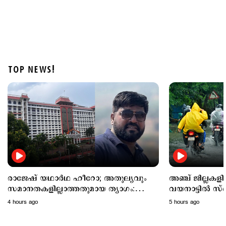
TOP NEWS!
Latest
അഞ്ച് ജില്ലകളില്‍ നാളെ അവധി; വയനാട്ടില്‍
സ്പെഷല്‍ ക്ലാസുകള്‍ക്ക് അവധി
5 hours ago
രാജേഷ് യഥാർഥ ഹീറോ; അതുല്യവും
അഞ്ച് ജില്ലകള
സമാനതകളില്ലാത്തതുമായ ത്യാഗം:
വയനാട്ടില്‍ സ്
ഹൈക്കോടതി
അവധി
4 hours ago
5 hours ago