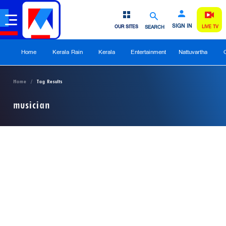
SIGN IN
OUR SITES
SEARCH
LIVE TV
Home
Kerala Rain
Kerala
Entertainment
Nattuvartha
Home
Tag Results
musician