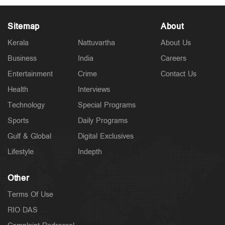
Sitemap
About
Kerala
Nattuvartha
About Us
Business
India
Careers
Kuttapathram
Entertainment
Crime
Contact Us
കേസിനായി പണം തരണം; ക്യൂ ആര്‍ കോഡ് അടക്കം
ഇന്‍സ്റ്റഗ്രാം സ്റ്റാറ്റസിട്ട് അര്‍ജുന്‍
Health
Interviews
7 hours ago
Technology
Special Programs
Sports
Daily Programs
Gulf & Global
Digital Exclusives
Lifestyle
Indepth
Other
Terms Of Use
RIO DAS