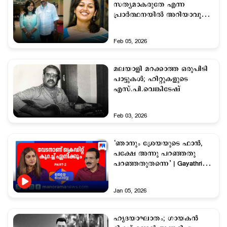
സത്യമാകരുതേ എന്ന
പ്രാർത്ഥനയിൽ അറിയാവുന്ന
പലരേയും വിളിച്ചു'
Feb 05, 2026
മലയാളി മറക്കാത്ത ഒരുപിടി
പാട്ടുകള്‍; ഹിറ്റുകളുടെ
എസ്.പി.വെങ്കിടേഷ്
Feb 03, 2026
‘ഞാനും ശ്രേയയുടെ ഫാന്‍,
പക്ഷേ അന്നു പറഞ്ഞതു
പറഞ്ഞതുതന്നെ’ | Gayathri
Asokan | Nere Chovve
Jan 05, 2026
ഹൃദയാഘാതം; ഗായകന്‍