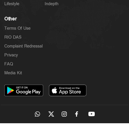
Lifestyle
Indepth
Other
Terms Of Use
RIO DAS
Complaint Redressal
Privacy
Latest
ബെംഗളൂരു അപകടം: ഡ്യൂട്ടി ക്രമീകരണത്തില്‍
FAQ
വീഴ്ചയില്ല; ആരോപണം തള്ളി കെഎസ്ആർടിസി
4 hours ago
Media Kit