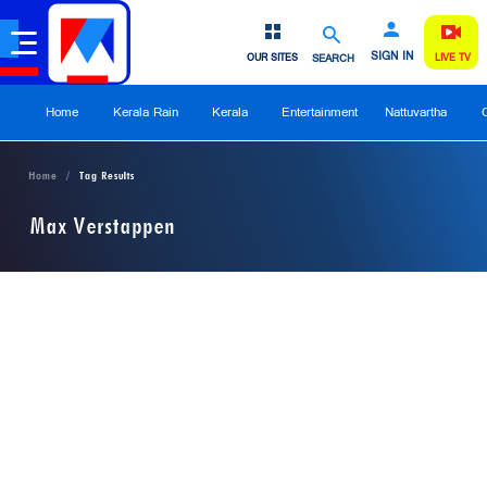
SIGN IN
OUR SITES
SEARCH
LIVE TV
Home
Kerala Rain
Kerala
Entertainment
Nattuvartha
Home
Tag Results
Max Verstappen