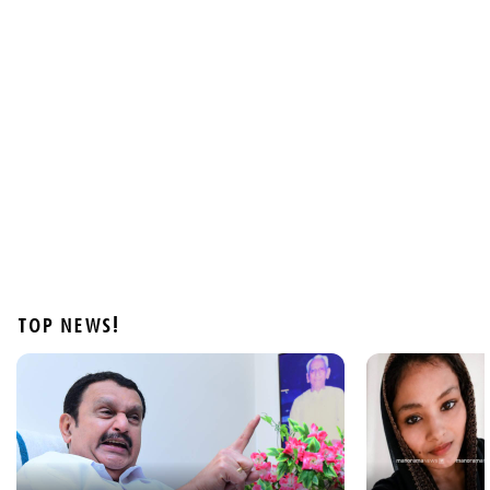
Latest
വാടക വീട്ടില്‍ ഗര്‍ഭിണി അബോധാവസ്ഥയില്‍;
ചികിത്സയിലിരിക്കെ മരണം
1 hour ago
TOP NEWS!
Latest
കടലില്‍ കാണാതായവര്‍ക്കായി തിരച്ചില്‍ ഊര്‍ജിതം;
സ്‌കൂബ അംഗങ്ങളുടെ എണ്ണം കൂട്ടും
2 hours ago