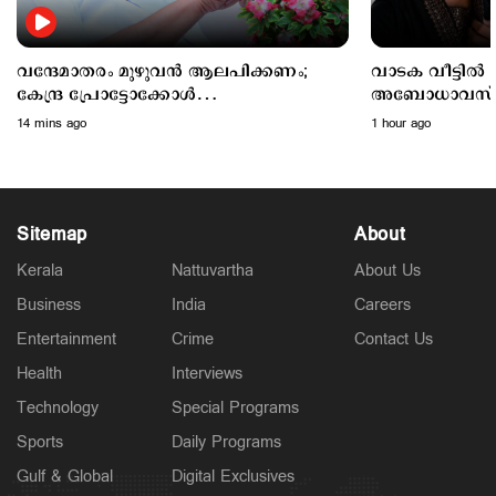
വന്ദേമാതരം മുഴുവന്‍ ആലപിക്കണം;
വാടക വീട്ടില്‍ 
കേന്ദ്ര പ്രോട്ടോക്കോള്‍
അബോധാവസ്ഥയ
അനുസരിക്കില്ലെന്ന് കെ.മുരളീധരന്‍
ചികിത്സയിലിര
14 mins ago
1 hour ago
Sitemap
About
Kerala
Nattuvartha
About Us
Business
India
Careers
Latest
കേരളം ഗുണ്ടകളുടെ പറുദീസയല്ല; ഗുണ്ടകളെയും
Entertainment
Crime
Contact Us
പോറ്റി വളര്‍ത്തുന്നവരേയും നിലയ്ക്ക് നിര്‍ത്തും:
ചെന്നിത്തല
Health
Interviews
2 hours ago
Technology
Special Programs
Sports
Daily Programs
Gulf & Global
Digital Exclusives