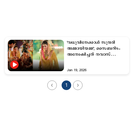
'വധുവിനേക്കാള്‍ സുന്ദരി
അമ്മായിയമ്മ'; സൈബറിടം
അന്വേഷിച്ചത് നവാസ്
ഷരീഫിന്‍റെ മകളെ!
Jan 19, 2026
1