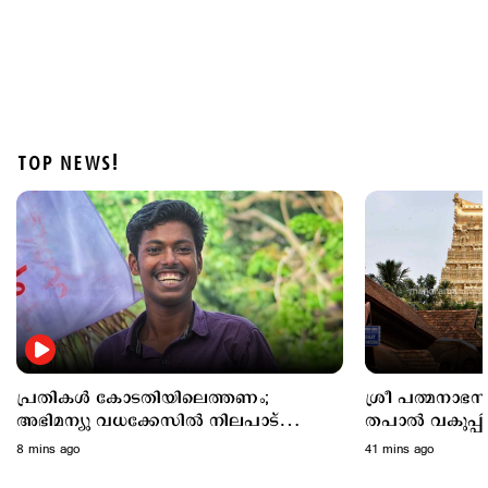
TOP NEWS!
Kuttapathram
പത്തനംതിട്ടയില്‍ പത്താം ക്ലാസുകാരിയെ പീ‍ഡിപ്പിച്ചു;
പിതാവടക്കം ഏഴ് പ്രതികള്‍
1 hour ago
പ്രതികള്‍ കോടതിയിലെത്തണം;
ശ്രീ പത്മനാഭസ്
അഭിമന്യു വധക്കേസില്‍ നിലപാട്
തപാല്‍ വകുപ്പി
കടുപ്പിച്ച് കോടതി
മുദ്രയും കവറും
8 mins ago
41 mins ago