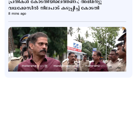
പ്രതികള്‍ കോടതിയിലെത്തണം; അഭിമന്യു
വധക്കേസില്‍ നിലപാട് കടുപ്പിച്ച് കോടതി
8 mins ago
Latest
ഇ.ഡി. ഉദ്യോഗസ്ഥരെ ആക്രമിച്ച കേസ്;
ഐ.പി.ബിനുവിന് ജാമ്യം
59 mins ago