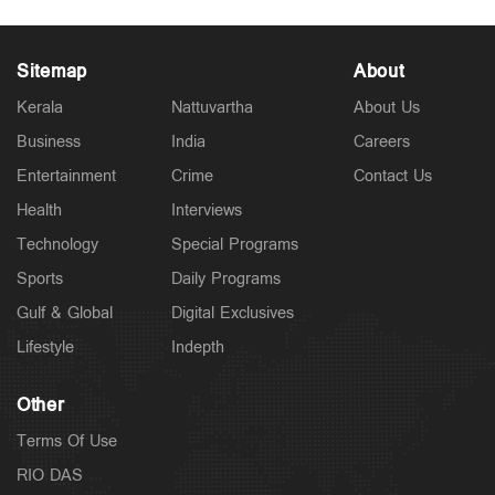
Sitemap
About
Kerala
Nattuvartha
About Us
Business
India
Careers
Spotlight
മനുഷ്യത്വം ജയിച്ച അന്ത്യയാത്ര...; റിയൽ കേരള
Entertainment
Crime
Contact Us
സ്റ്റോറി
1 hour ago
Health
Interviews
Technology
Special Programs
Sports
Daily Programs
Gulf & Global
Digital Exclusives
Lifestyle
Indepth
Other
Terms Of Use
RIO DAS