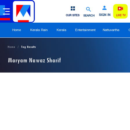
SIGN IN
OUR SITES
SEARCH
LIVE TV
Home
Kerala Rain
Kerala
Entertainment
Nattuvartha
Home
Tag Results
Maryam Nawaz Sharif