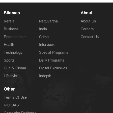
Sitemap
About
Kerala
Nattuvartha
About Us
Business
India
Careers
Entertainment
Crime
Contact Us
Latest
അധിക്ഷേപ പരാമർശത്തിൽ ടി.ജി. മോഹൻദാസ്
Health
Interviews
അറസ്റ്റില്‍
Technology
Special Programs
4 hours ago
Sports
Daily Programs
Gulf & Global
Digital Exclusives
Lifestyle
Indepth
Other
Terms Of Use
RIO DAS