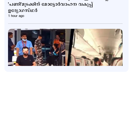
'പണി'മുടക്കിന് മോട്ടോര്‍വാഹന വകുപ്പ്
ഉദ്യോഗസ്ഥര്‍
1 hour ago
States
'വിമാനം താഴ്ത്തിയത് വന്‍ദുരന്തം ഒഴിവാക്കാന്‍';
ആകാശച്ചുഴി അപകടത്തില്‍ വിശദീകരണവുമായി
പൈലറ്റ് അസോസിയേഷന്‍
1 hour ago