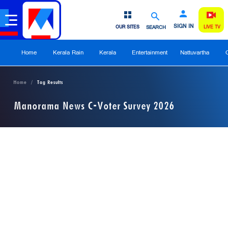
SIGN IN
OUR SITES
SEARCH
LIVE TV
Home
Kerala Rain
Kerala
Entertainment
Nattuvartha
Home
Tag Results
Manorama News C-Voter Survey 2026