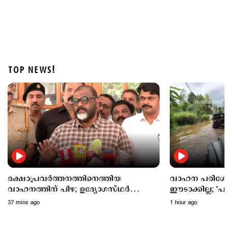
TOP NEWS!
Latest
അര്‍ജുന്‍ ആയങ്കിക്കെതിരെ കൂടുതല്‍ വകുപ്പുകള്‍
വരുന്നു; നിയമോപദേശം തേടി പൊലീസ്
2 hours ago
രക്ഷാപ്രവര്‍ത്തനത്തിനെത്തിയ
വാഹന പരിശോധ
വാഹനത്തിന് പിഴ; ഉദ്യോഗസ്ഥര്‍
ഈടാക്കില്ല; 'പ
അമിതാധികാരം ഉപയോഗിച്ചെന്ന്
മോട്ടോര്‍വാഹന
37 mins ago
1 hour ago
ഗതാഗതമന്ത്രി