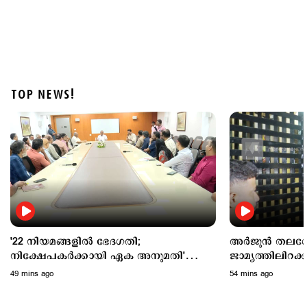
TOP NEWS!
Latest
വാടക വീട്ടില്‍ ഗര്‍ഭിണി അബോധാവസ്ഥയില്‍;
ചികിത്സയിലിരിക്കെ മരണം
3 hours ago
'22 നിയമങ്ങളില്‍ ഭേദഗതി;
അര്‍ജുന്‍ തലശ
നിക്ഷേപകര്‍ക്കായി ഏക അനുമതി'
ജാമ്യത്തിലിറക
പ്രഖ്യാപനവുമായി മുഖ്യമന്ത്രി
49 mins ago
54 mins ago