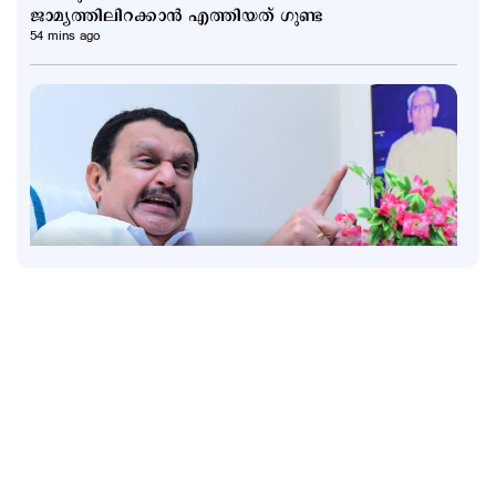
ജാമ്യത്തിലിറക്കാൻ എത്തിയത് ഗുണ്ട
54 mins ago
Politics
വന്ദേമാതരം മുഴുവന്‍ ആലപിക്കണം; കേന്ദ്ര
പ്രോട്ടോക്കോള്‍ അനുസരിക്കില്ലെന്ന് കെ.മുരളീധരന്‍
1 hour ago