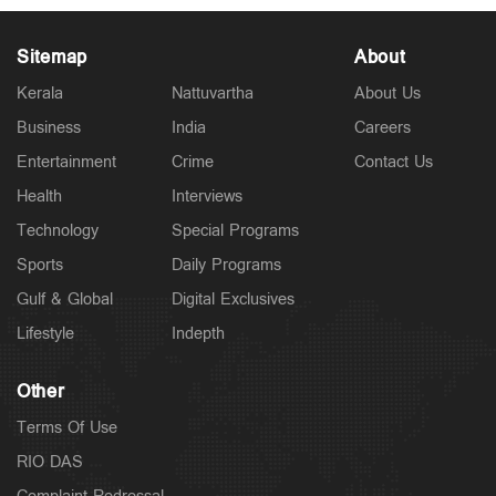
Sitemap
About
Kerala
Nattuvartha
About Us
Business
India
Careers
Latest
കടലില്‍ കാണാതായവര്‍ക്കായി തിരച്ചില്‍ ഊര്‍ജിതം;
Entertainment
Crime
Contact Us
സ്‌കൂബ അംഗങ്ങളുടെ എണ്ണം കൂട്ടും
3 hours ago
Health
Interviews
Technology
Special Programs
Sports
Daily Programs
Gulf & Global
Digital Exclusives
Lifestyle
Indepth
Other
Terms Of Use
RIO DAS