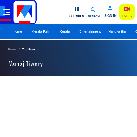
SIGN IN
OUR SITES
SEARCH
LIVE TV
Home
Kerala Rain
Kerala
Entertainment
Nattuvartha
Home
Tag Results
Manoj Tiwary