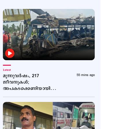
Latest
മൂന്നുവർഷം, 217
55 mins ago
ജീവനുകൾ;
അപകടക്കെണിയായി
ബെംഗളൂരു–മൈസൂരു
എക്സ്പ്രസ് ഹൈവേ