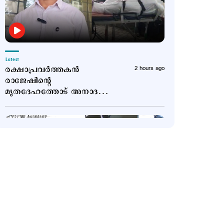
Latest
രക്ഷാപ്രവര്‍ത്തകന്‍
2 hours ago
രാജേഷിന്‍റെ
മൃതദേഹത്തോട് അനാദരം;
തഹസില്‍ദാരെ
സസ്പെന്‍ഡ് ചെയ്യും
Latest