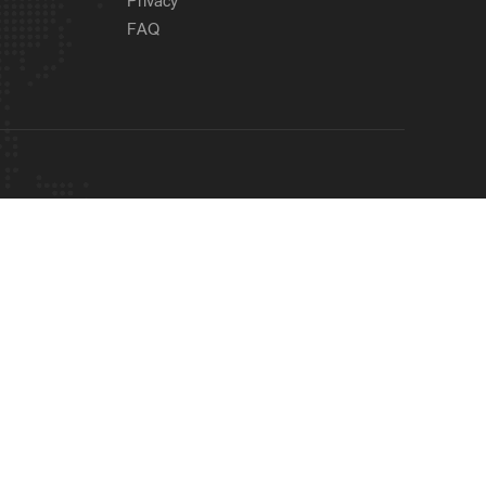
Privacy
FAQ
Latest
റൗഡികള്‍ പലതും പറയും;
6 hours ago
ആയങ്കിക്കെതിരെ തോക്ക്
ഉപയോഗിക്കാന്‍
നിര്‍ദേശിച്ചത് അറിയില്ല;
ചെന്നിത്തല
OUR SITES
Economy
യുപിഐ ഇടപാടിന് ചാര്‍ജ്;
6 hours ago
ഉപഭോക്താക്കളെ