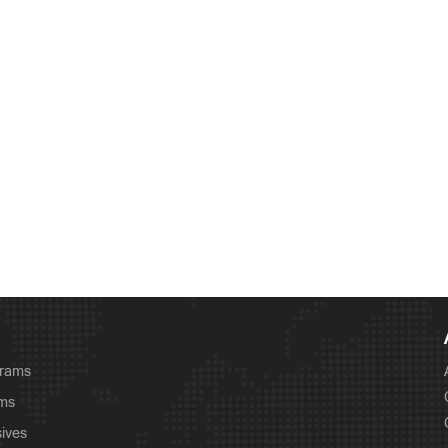
യുമൊക്കെ ആകും'
grams
ams
sives