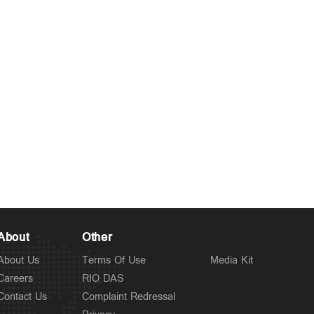
Politics
ചട്ടപ്രകാരം മുന്നറിയിപ്പ്
5 hours ago
നല്‍കിയില്ല; പ്രതിപക്ഷ
എംഎല്‍എയെ മാറ്റിനിര്‍ത്തി;
സര്‍ക്കാരിനെതിരെ
പിണറായി
About
Other
About Us
Terms Of Use
Media Kit
Careers
RIO DAS
Contact Us
Complaint Redressal