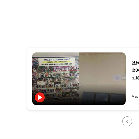
ഇത
ഭാ
പഞ
May 