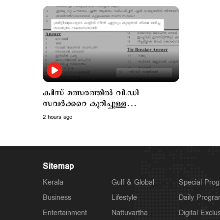
മാറ്റം
മന്ത്രി
ക്വിസ് മത്സരത്തിൽ വി.ഡി
സവർക്കറെ കുറിച്ചുള്ള
ചോദ്യോത്തരം; റിപ്പോർട്ട് തേടി
2 hours ago
വിദ്യാഭ്യാസ മന്ത്രി
Sitemap
Kerala
Gulf & Global
Special Pro
Business
Lifestyle
Daily Progr
Entertainment
Nattuvartha
Digital Exclu