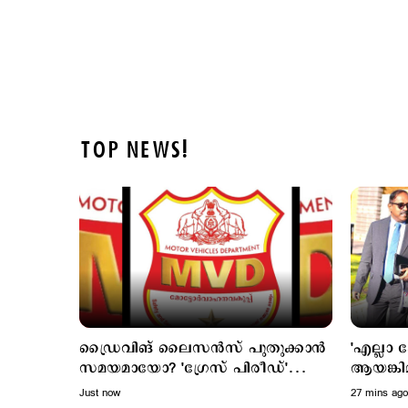
TOP NEWS!
ഡ്രൈവിങ് ലൈസൻസ് പുതുക്കാൻ
'എല്ലാ
സമയമായോ? 'ഗ്രേസ് പിരീഡ്'
ആയങ്കിമ
തിരിച്ചെത്തുന്നു; ഓഗസ്റ്റ് 15 മുതൽ
എംഎൽഎ
Just now
27 mins ago