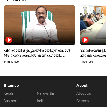
Politics
വന്ദേമാതരം മുഴുവന്‍ ആലപിക്കണം; കേന്ദ്ര
പ്രോട്ടോക്കോള്‍ അനുസരിക്കില്ലെന്ന് കെ.മുരളീധരന്‍
2 hours ago
പിണറായി മുഖ്യമന്ത്രിയായിരുന്നപ്പോൾ
'22 നിയമങ്ങളില
148 പേരെ കടലിൽ കാണാതായി;
നിക്ഷേപകര്‍ക
ആരോപണങ്ങള്‍ക്ക് മറുപടിയുമായി
പ്രഖ്യാപനവുമായ
14 mins ago
1 hour ago
വി.ഡി
Sitemap
About
Kerala
Nattuvartha
About Us
Business
India
Careers
Latest