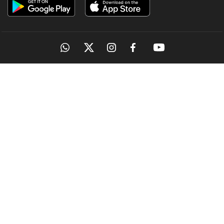
OUR SITES
Latest
കേരളം ഗുണ്ടകളുടെ പറുദീസയല്ല; ഗുണ്ടകളെയും
പോറ്റി വളര്‍ത്തുന്നവരേയും നിലയ്ക്ക് നിര്‍ത്തും:
ചെന്നിത്തല
5 hours ago
MANORAMA
ONMANORAMA
THE WEEK
ONLINE