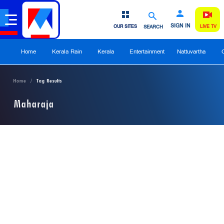
SIGN IN
OUR SITES
SEARCH
LIVE TV
Home
Kerala Rain
Kerala
Entertainment
Nattuvartha
Home
Tag Results
Maharaja