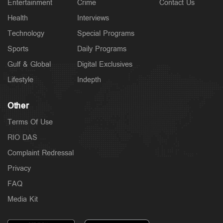
Entertainment
Crime
Contact Us
വാടക വീട്ടില്‍ ഗര്‍ഭിണി അബോധാവസ്ഥയില്‍;
ചികിത്സയിലിരിക്കെ മരണം
Health
Interviews
4 hours ago
Technology
Special Programs
Sports
Daily Programs
Gulf & Global
Digital Exclusives
Lifestyle
Indepth
Other
Terms Of Use
RIO DAS
Complaint Redressal
Privacy
Latest
കടലില്‍ കാണാതായവര്‍ക്കായി തിരച്ചില്‍ ഊര്‍ജിതം;
FAQ
സ്‌കൂബ അംഗങ്ങളുടെ എണ്ണം കൂട്ടും
4 hours ago
Media Kit