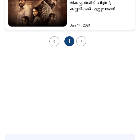
മികച്ച തമിഴ് ചിത്രം';
കയ്യടികള്‍ ഏറ്റുവാങ്ങി
'മഹാരാജ'
Jun 14, 2024
1