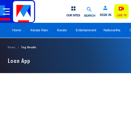
SIGN IN
OUR SITES
SEARCH
LIVE TV
Home
Kerala Rain
Kerala
Entertainment
Nattuvartha
Home
Tag Results
Loan App