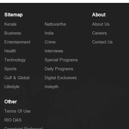
Sitemap
About
Kerala
Nattuvartha
About Us
Business
India
Careers
Latest
പിണറായി മുഖ്യമന്ത്രിയായിരുന്നപ്പോൾ 148 പേരെ
Entertainment
Crime
Contact Us
കടലിൽ കാണാതായി; ആരോപണങ്ങള്‍ക്ക്
മറുപടിയുമായി വി.ഡി
Health
Interviews
3 hours ago
Technology
Special Programs
Sports
Daily Programs
Gulf & Global
Digital Exclusives
Lifestyle
Indepth
Other
Terms Of Use
RIO DAS