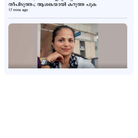
തീപിടുത്തം; ആശങ്കയായി കറുത്ത പുക
17 mins ago
Kuttapathram
കലക്ടറേറ്റിലെ ക്ലാർക്ക് ജീവനൊടുക്കി; സമ്മർദ്ദമെന്ന്
ആരോപണം
33 mins ago