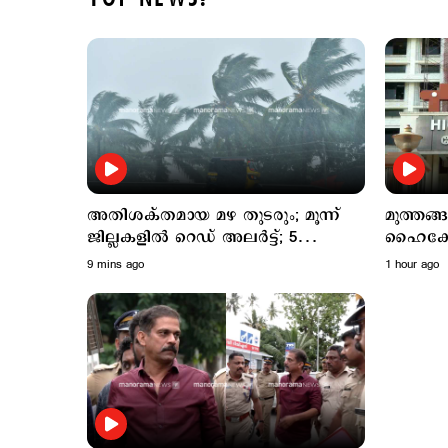
അതിശക്തമായ മഴ തുടരും; മൂന്ന്
മുത്തങ്
ജില്ലകളില്‍ റെ‍ഡ് അലര്‍ട്ട്; 5
ഹൈക്ക
ജില്ലകളില്‍ ഓറഞ്ച് അലര്‍ട്ട്
കോടതിക്
9 mins ago
1 hour ago