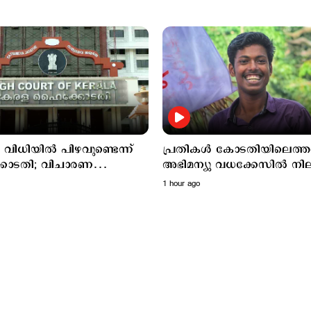
ങ വിധിയില്‍ പിഴവുണ്ടെന്ന്
പ്രതികള്‍ കോടതിയിലെത്
ോടതി; വിചാരണ
അഭിമന്യു വധക്കേസില്‍ നി
ക് വിമര്‍ശനം
കടുപ്പിച്ച് കോടതി
1 hour ago