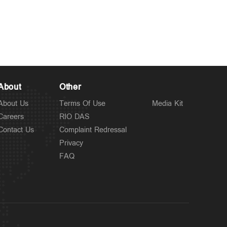
Kuttapathram
പത്തനംതിട്ടയില്‍ പത്താം
3 hours ago
ക്ലാസുകാരിയെ പീ‍ഡിപ്പിച്ചു;
പിതാവടക്കം ഏഴ് പ്രതികള്‍
About
Other
About Us
Terms Of Use
Media Kit
Careers
RIO DAS
Contact Us
Complaint Redressal
Privacy
FAQ
Spotlight
മനുഷ്യത്വം ജയിച്ച
3 hours ago
അന്ത്യയാത്ര...; റിയൽ കേരള