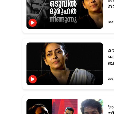
ജ
നാ
Dec 
ഒര
കൊ
ബാ
Dec 
'ഞ
നീ