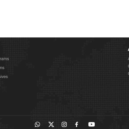
grams
ams
sives