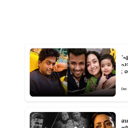
‘എ
പര
; 
Dec 
ബാ