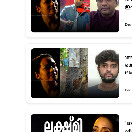
ഇഷ
Dec 
'അ
മൊ
ലക
Dec 
‘ബ
എന