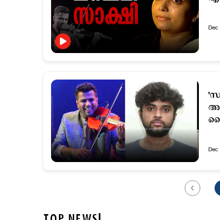
Dec 
'സ
അറ
ഡ്
Dec 
TOP NEWS!