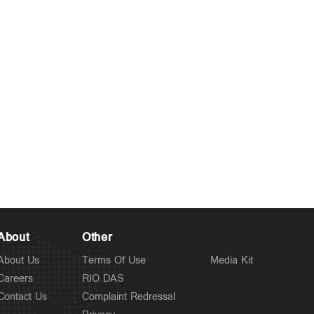
വിദ്യാഭ്യാസ മന്ത്രി
Politics
ചട്ടപ്രകാരം മുന്നറിയിപ്പ്
4 hours ago
നല്‍കിയില്ല; പ്രതിപക്ഷ
എംഎല്‍എയെ മാറ്റിനിര്‍ത്തി;
സര്‍ക്കാരിനെതിരെ
പിണറായി
About
Other
About Us
Terms Of Use
Media Kit
Careers
RIO DAS
Contact Us
Complaint Redressal