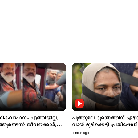
ികവാഹനം എത്തിയില്ല,
പുത്തുമല ദുരന്തത്തിന് ഏഴാണ
്തുണ്ടെന്ന് ജീവനക്കാര്‍;
വായ് മൂടിക്കെട്ടി പ്രതിഷേധിച്
ിടിച്ച് സുരേഷ് ഗോപി
ദുരന്തബാധിതര്‍
1 hour ago