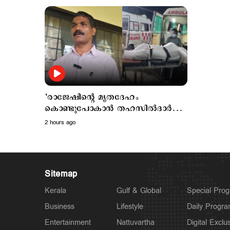
മന്ത്രിയുമൊക്കെ ആകും'
‘രാജേഷിന്‍റെ മൃതദേഹം
കൊണ്ടുപോകാന്‍ തഹസില്‍ദാര്‍
പണം ആവശ്യപ്പെട്ടു’;
2 hours ago
ഗുരുതരആരോപണം
Sitemap
Kerala
Gulf & Global
Special Pro
Business
Lifestyle
Daily Progr
Entertainment
Nattuvartha
Digital Exclu