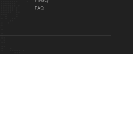
Privacy
FAQ
Latest
റൗഡികള്‍ പലതും പറയും;
6 hours ago
ആയങ്കിക്കെതിരെ തോക്ക്
ഉപയോഗിക്കാന്‍
നിര്‍ദേശിച്ചത് അറിയില്ല;
ചെന്നിത്തല
OUR SITES
Economy
യുപിഐ ഇടപാടിന് ചാര്‍ജ്;
6 hours ago
ഉപഭോക്താക്കളെ