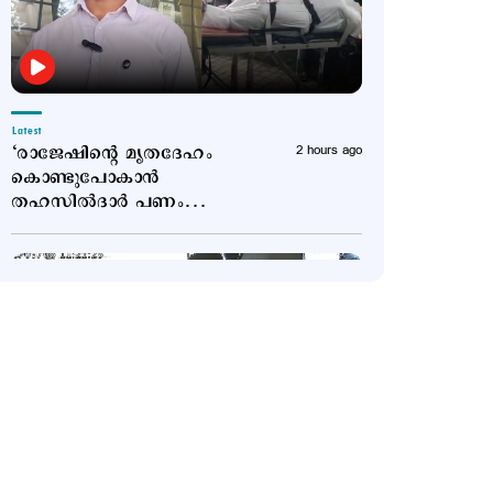
Latest
‘രാജേഷിന്‍റെ മൃതദേഹം
2 hours ago
കൊണ്ടുപോകാന്‍
തഹസില്‍ദാര്‍ പണം
ആവശ്യപ്പെട്ടു’;
ഗുരുതരആരോപണം
Latest