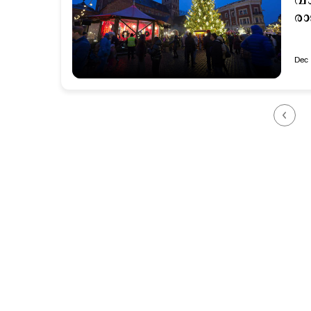
വാ
രാ
Dec 