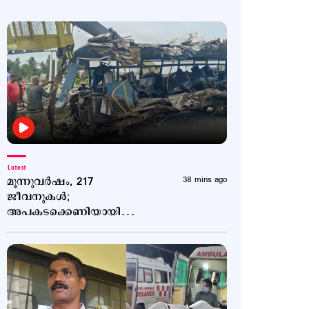
Latest
മൂന്നുവർഷം, 217
38 mins ago
ജീവനുകൾ;
അപകടക്കെണിയായി
ബെംഗളൂരു–മൈസൂരു
എക്സ്പ്രസ് ഹൈവേ