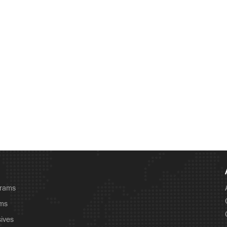
grams
ams
sives