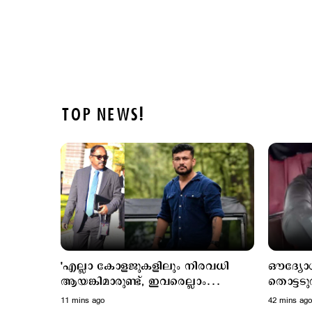
TOP NEWS!
'എല്ലാ കോളജുകളിലും നിരവധി
ഔദ്യോഗ
ആയങ്കിമാരുണ്ട്, ഇവരെല്ലാം
തൊട്ടടുത
എംഎൽഎയും മേയറും
ഓട്ടോ പ
11 mins ago
42 mins ago