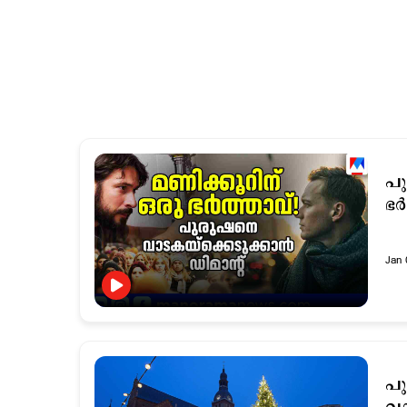
പു
ഭര
Jan 
പു