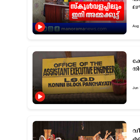
ലഘ
Aug 
കോ
ന
Jun 
വീ
കല