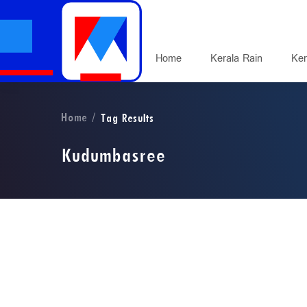
Home
Kerala Rain
Ker
Home
Tag Results
Kudumbasree