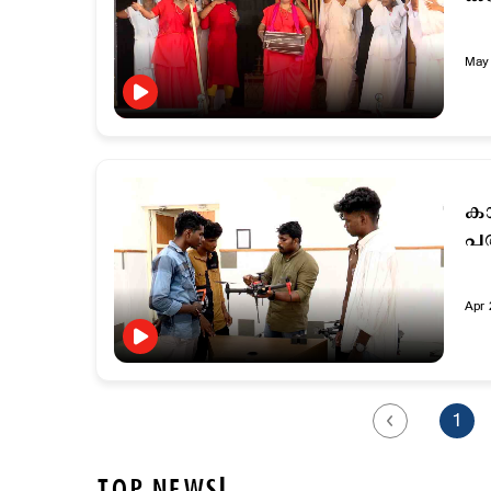
May 
ക
പര
Apr 
1