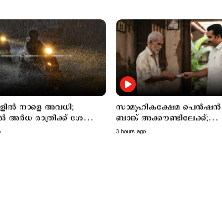
ലകളിൽ നാളെ അവധി;
സാമൂഹികക്ഷേമ പെൻഷൻ
ൽ അര്‍ധ രാത്രിക്ക് ശേഷം
ബാങ്ക് അക്കൗണ്ടിലേക്ക്;
യ മഴയ്ക്ക് സാധ്യത
സഹകരണ ബാങ്കുകളെ ഒഴിവ
o
3 hours ago