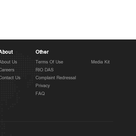
Kuttapathram
സഹപ്രവർത്തകയെ
5 hours ago
ലിഫ്റ്റിൽ വച്ച് പീഡിപ്പിച്ചു;
തരുൺ തേജ്‌പാലിന് 10
വർഷം തടവ്
About
Other
About Us
Terms Of Use
Media Kit
Careers
RIO DAS
Contact Us
Complaint Redressal
Privacy
FAQ
Latest
കുന്നംകുളത്ത് സ്വകാര്യ
6 hours ago
ബസ് അഞ്ച് വാഹനങ്ങളിൽ