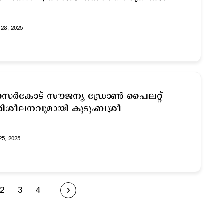
28, 2025
ാസർകോട് സൗജന്യ ഡ്രോൺ പൈലറ്റ്
ിശീലനവുമായി കുടുംബശ്രീ
25, 2025
2
3
4