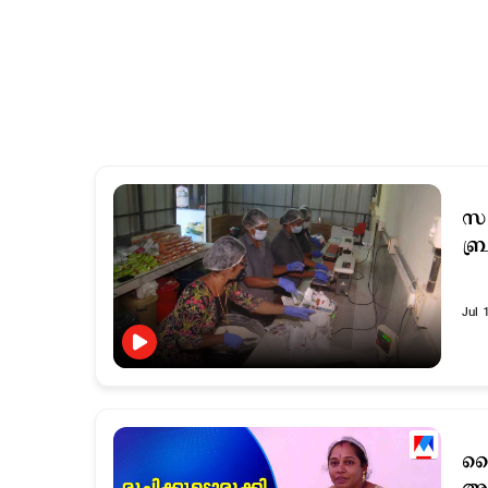
സം
ബ്
Jul 
ചൈ