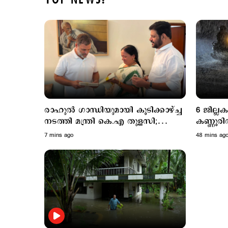
TOP NEWS!
രാഹുൽ ഗാന്ധിയുമായി കൂടിക്കാഴ്ച്ച
6 ജില്
നടത്തി മന്ത്രി കെ.എ തുളസി;
കണ്ണൂരി
ഓണക്കോടിയും സമ്മാനിച്ചു..
ശക്തമാ
7 mins ago
48 mins ag