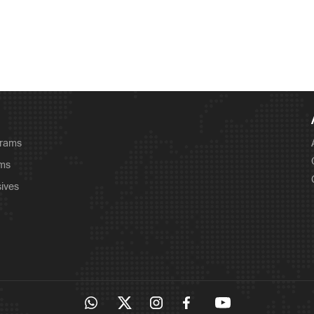
grams
ams
sives