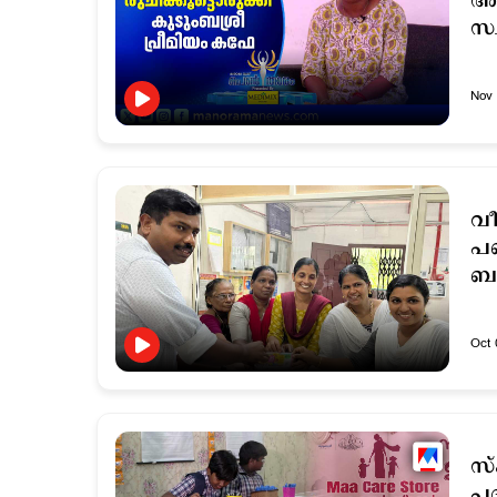
അമ
സ്
Nov 
വീ
പണ
ബം
Oct 
സ്
പ