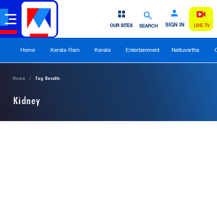
SIGN IN
OUR SITES
SEARCH
LIVE TV
Home
Kerala Rain
Kerala
Entertainment
Nattuvartha
Home
Tag Results
Kidney