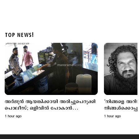
TOP NEWS!
Politics
ചട്ടപ്രകാരം മുന്നറിയിപ്പ് നല്‍കിയില്ല; പ്രതിപക്ഷ
എംഎല്‍എയെ മാറ്റിനിര്‍ത്തി; സര്‍ക്കാരിനെതിരെ
പിണറായി
2 hours ago
അര്‍ജുന്‍ ആയങ്കിക്കായി അരിച്ചുപെറുക്കി
‘നിങ്ങളെ അറിയ
പൊലീസ്; ഒളിവില്‍ പോകാന്‍
നിങ്ങൾക്കൊപ്പ
സഹായിച്ച നാലുപേര്‍ കസ്റ്റഡിയില്‍
പിന്തുണച്ച് പ
1 hour ago
1 hour ago
ശശിധരന്‍