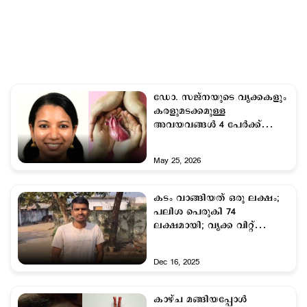
ഡോ. സജ്‌നയുടെ വൃക്കകളും
കരളുമടക്കമുള്ള
അവയവങ്ങൾ 4 പേർക്ക്
പുതുജീവനേകി; ഇനി
മടക്കം...
May 25, 2026
കടം വാങ്ങിയത് ഒരു ലക്ഷം;
പലിശ പെരുകി 74
ലക്ഷമായി; വൃക്ക വിറ്റ്
കര്‍ഷകന്‍
Dec 16, 2025
കാഴ്ച മങ്ങിയപ്പോള്‍