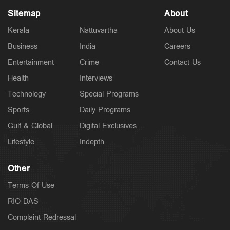
Sitemap
About
Kerala
Nattuvartha
About Us
Business
India
Careers
Entertainment
Crime
Contact Us
Latest
റൗഡികള്‍ പലതും പറയും; ആയങ്കിക്കെതിരെ തോക്ക്
Health
Interviews
ഉപയോഗിക്കാന്‍ നിര്‍ദേശിച്ചത് അറിയില്ല; ചെന്നിത്തല
Technology
Special Programs
3 hours ago
Sports
Daily Programs
Gulf & Global
Digital Exclusives
Lifestyle
Indepth
Other
Terms Of Use
RIO DAS
Complaint Redressal