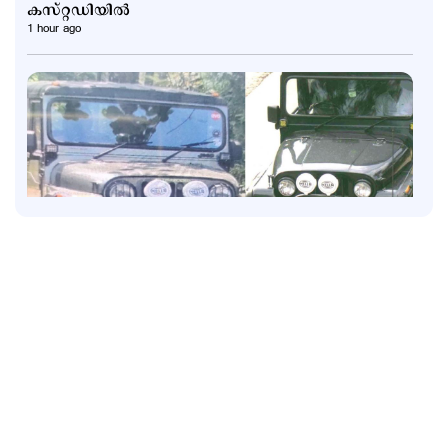
കസ്റ്റഡിയില്‍
1 hour ago
Kuttapathram
രക്ഷാപ്രവര്‍ത്തനത്തിന് പിഴ; ഉദ്യോഗസ്ഥര്‍ക്ക്
സസ്പെന്‍ഷന്‍; നടപടിക്കെതിരെ പ്രതിഷേധം
1 hour ago