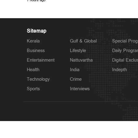
7 hours ago
Sitemap
Kerala
Gulf & Global
Special Pro
Business
Lifestyle
Daily Progr
Entertainment
Nattuvartha
Digital Exclu
Health
India
Indepth
Technology
Crime
Sports
Interviews