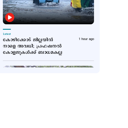
Latest
കോഴിക്കോട് ജില്ലയില്‍
1 hour ago
നാളെ അവധി; പ്രഫഷനല്‍
കോളജുകള്‍ക്ക് ബാധമകല്ല
Latest