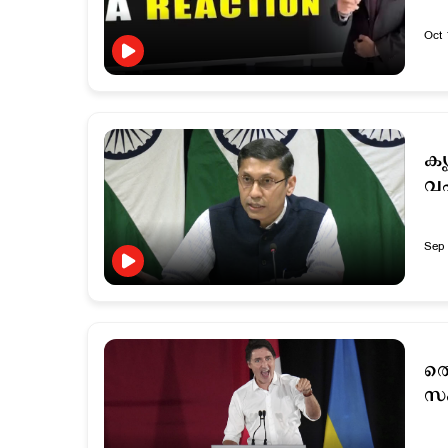
Oct 
കൃ
വഷ
Sep 
തെ
സഹ