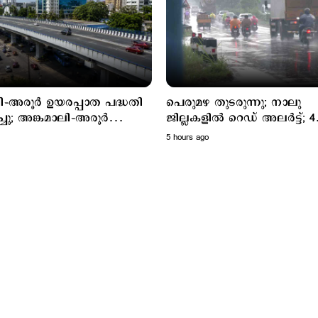
ളി–അരൂർ ഉയരപ്പാത പദ്ധതി
പെരുമഴ തുടരുന്നു; നാലു
ിച്ചു; അങ്കമാലി–അരൂർ
ജില്ലകളില്‍ റെഡ് അലര്‍ട്ട്; 4
 പദ്ധതി വേഗത്തിലാക്കും
ജില്ലകളില്‍ ഓറഞ്ച് അലര്‍ട്ട്
5 hours ago