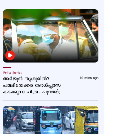
Police Stories
അര്‍ജുന്‍ തൃശൂരില്‍?;
19 mins ago
പാലിയേക്കര ടോള്‍പ്ലാസ
കടക്കുന്ന ചിത്രം പുറത്ത്;
അരിച്ചുപെറുക്കി പൊലീസ്