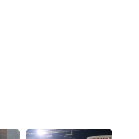
സുപ്രീംകോടതിക്ക് മുന്നില്‍
1 hour ago
ചിട്ടി തട്ടിപ്പിന്
ഇരയായവരുടെ
അസാധാരണ പ്രതിഷേധം
Latest
സംഗീത വിവാഹമോചന
3 hours ago
ഹര്‍ജി പിന്‍വലിച്ചു; വിജയ്–
സംഗീത ദമ്പതികള്‍ വീണ്ടും
ഒന്നിക്കുന്നു?