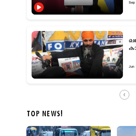
Sep 
ഖല
കാ
Jun 
TOP NEWS!