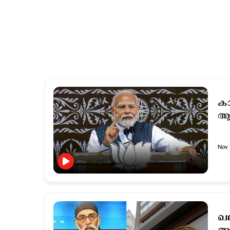
കാ
ആക
Nov 
ഖല