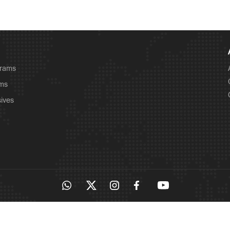
grams
ams
sives