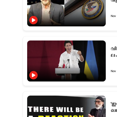
ആസ
Nov 
വി
ല
Nov 
'ഇ
ഖല