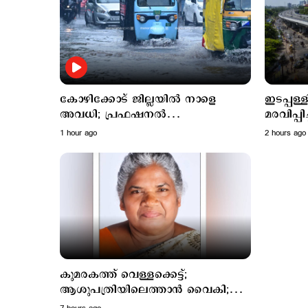
കോഴിക്കോട് ജില്ലയില്‍ നാളെ
ഇടപ്പള്
അവധി; പ്രഫഷനല്‍
മരവിപ്പ
കോളജുകള്‍ക്ക് ബാധമകല്ല
ബൈപാസ്
1 hour ago
2 hours ago
കുമരകത്ത് വെള്ളക്കെട്ട്;
ആശുപത്രിയിലെത്താൻ വൈകി;
വീട്ടമ്മ മരിച്ചു