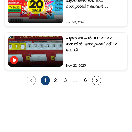
പുതുവത്സരത്തിലെ
ഭാഗ്യശാലി? ബമ്പർ
നറുക്കെടുപ്പ് നാളെ
Jan 23, 2026
പൂജാ ബംപര്‍ JD 545542
നമ്പറിന്; ഭാഗ്യശാലിക്ക് 12
കോടി
Nov 22, 2025
1
2
3
...
6