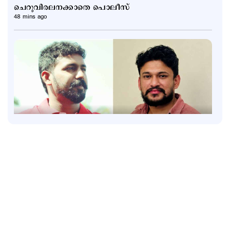
ചെറുവിരലനക്കാതെ പൊലീസ്
48 mins ago
Latest
'നിങ്ങളുടെ തോക്കുകള്‍ തികയാതെ വരും മിനിസ്റ്റര്‍';
അര്‍ജുനെ പിന്തുണച്ച് ആകാശ് തില്ലങ്കരി
1 hour ago