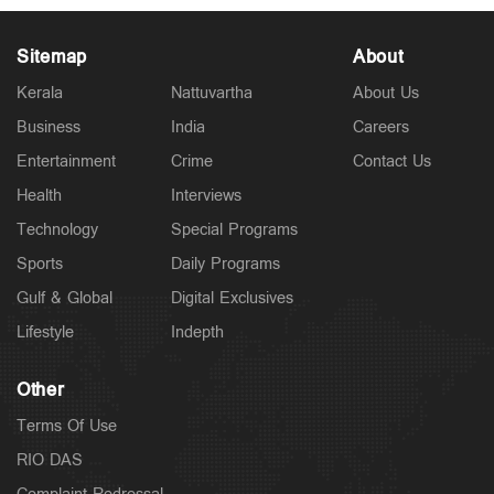
Sitemap
About
Kerala
Nattuvartha
About Us
Business
India
Careers
Police Stories
മുട്ടിന് വെടിവച്ചാലും മുട്ടുകുത്തില്ല; കള്ളക്കേസെടുത്ത്
Entertainment
Crime
Contact Us
ജീവിതം താറുമാറാക്കി; വീണ്ടും പോസ്റ്റുമായി
അര്‍ജുന്‍
Health
Interviews
8 hours ago
Technology
Special Programs
Sports
Daily Programs
Gulf & Global
Digital Exclusives
Lifestyle
Indepth
Other
Terms Of Use
RIO DAS