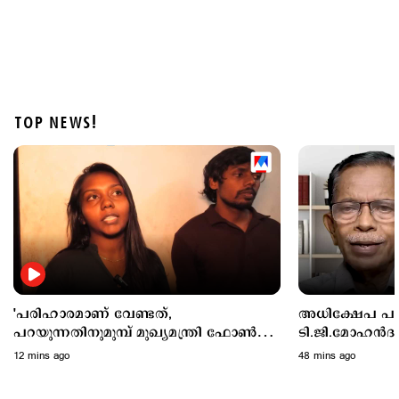
TOP NEWS!
Latest
എട്ട് ജില്ലകളില്‍ ഇന്ന് അവധി; ഓറഞ്ച് അലര്‍ട്ട്;
ശക്തമായ മഴയ്ക്ക് സാധ്യത
1 hour ago
'പരിഹാരമാണ് വേണ്ടത്,
അധിക്ഷേപ പരാ
പറയുന്നതിനുമുമ്പ് മുഖ്യമന്ത്രി ഫോൺ
ടി.ജി.മോഹന്‍
കട്ട് ചെയ്തു'; ജോണിന്റെ മകള്‍
ചെറുവിരലനക്
12 mins ago
48 mins ago