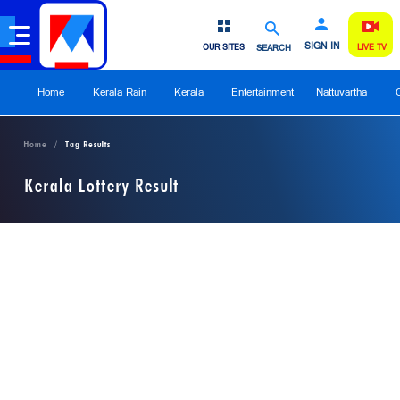
SIGN IN
OUR SITES
SEARCH
LIVE TV
Home
Kerala Rain
Kerala
Entertainment
Nattuvartha
Home
Tag Results
Kerala Lottery Result