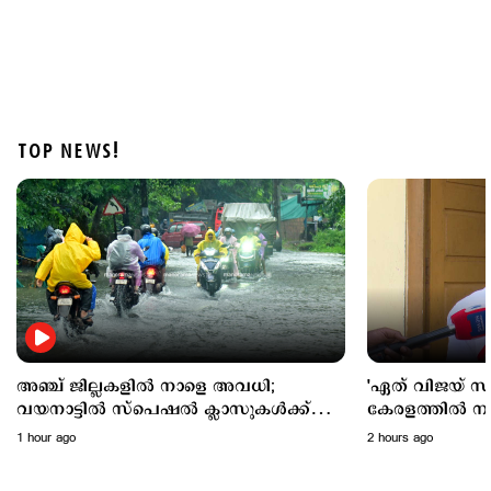
TOP NEWS!
Latest
രണ്ടു ജില്ലകളില്‍ നാളെ അവധി; പരീക്ഷകൾക്ക്
മാറ്റമില്ല
2 hours ago
അഞ്ച് ജില്ലകളില്‍ നാളെ അവധി;
'ഏത് വിജയ് സര്
വയനാട്ടില്‍ സ്പെഷല്‍ ക്ലാസുകള്‍ക്ക്
കേരളത്തില്‍ നടപ്
അവധി
വിഷയത്തില്‍ പ
1 hour ago
2 hours ago