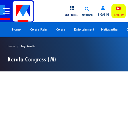
SIGN IN
OUR SITES
SEARCH
LIVE TV
Home
Kerala Rain
Kerala
Entertainment
Nattuvartha
Home
Tag Results
Kerala Congress (M)