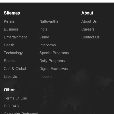
Sitemap
About
Kerala
Nattuvartha
About Us
Business
India
Careers
Police Stories
അര്‍ജുന്‍ തൃശൂരില്‍?; പാലിയേക്കര ടോള്‍പ്ലാസ
Entertainment
Crime
Contact Us
കടക്കുന്ന ചിത്രം പുറത്ത്; അരിച്ചുപെറുക്കി പൊലീസ്
3 hours ago
Health
Interviews
Technology
Special Programs
Sports
Daily Programs
Gulf & Global
Digital Exclusives
Lifestyle
Indepth
Other
Terms Of Use
RIO DAS