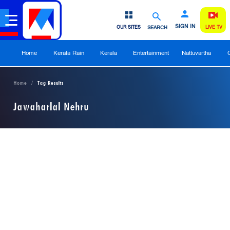
SIGN IN
OUR SITES
SEARCH
LIVE TV
Home
Kerala Rain
Kerala
Entertainment
Nattuvartha
Home
Tag Results
Jawaharlal Nehru