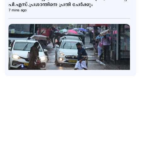
പി.എസ്.പ്രശാന്തിനെ പ്രതി ചേര്‍ക്കും
7 mins ago
Latest
ഇന്ന് സംസ്ഥാനത്ത് പരക്കെ മഴ; ഏഴിടത്ത് ഓറഞ്ച്
അലര്‍ട്ട്; മഴ അവധി ഇങ്ങനെ
2 hours ago