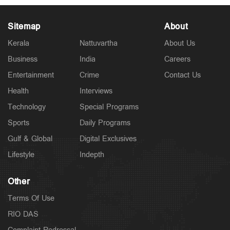
Sitemap
About
Kerala
Nattuvartha
About Us
Business
India
Careers
Police Stories
15 വയസുകാരനെ കാറിടിച്ച് കൊലപ്പെടുത്തിയ കേസ്:
Entertainment
Crime
Contact Us
പ്രിയരഞ്ജന്‍റെ ശിക്ഷ സുപ്രീം കോടതി മരവിപ്പിച്ചു
11 hours ago
Health
Interviews
Technology
Special Programs
Sports
Daily Programs
Gulf & Global
Digital Exclusives
Lifestyle
Indepth
Other
Terms Of Use
RIO DAS