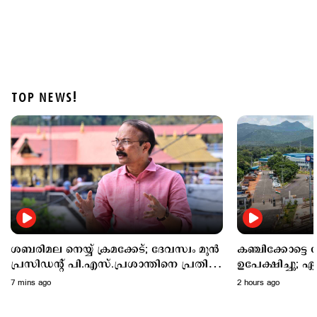
TOP NEWS!
Latest
ഇനി പ്ലാസ്റ്റിക് കുപ്പികളിലെ മദ്യത്തിന് 20 രൂപ
അധികം നല്‍കേണ്ട; തീരുമാനം പിന്‍വലിച്ചു
11 hours ago
ശബരിമല നെയ്യ് ക്രമക്കേട്; ദേവസ്വം മുന്‍
കഞ്ചിക്കോട്ടെ
പ്രസിഡന്‍റ് പി.എസ്.പ്രശാന്തിനെ പ്രതി
ഉപേക്ഷിച്ചു; ഏറ
ചേര്‍ക്കും
എന്തുചെയ്യും?
7 mins ago
2 hours ago