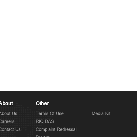
Kuttapathram
സഹപ്രവർത്തകയെ
4 hours ago
ലിഫ്റ്റിൽ വച്ച് പീഡിപ്പിച്ചു;
തരുൺ തേജ്‌പാലിന് 10
വർഷം തടവ്
About
Other
About Us
Terms Of Use
Media Kit
Careers
RIO DAS
Contact Us
Complaint Redressal