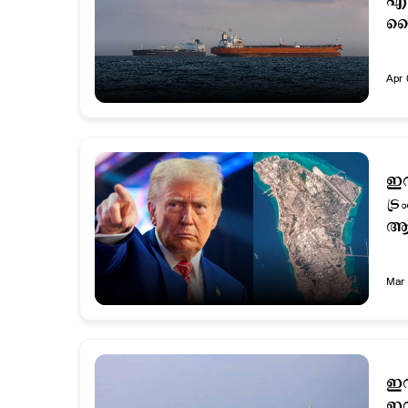
എണ
ച
Apr 
ഇറ
ട്
ആല
Mar 
ഇറ
ഇന