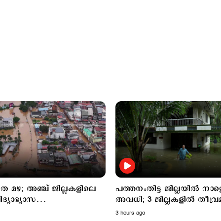
 അഞ്ച് ജില്ലകളിലെ
പത്തനംതിട്ട ജില്ലയില്‍ നാള
ിദ്യാഭ്യാസ
അവധി; 3 ജില്ലകളില്‍ തീവ്ര
ങ്ങള്‍ക്കും നാളെ അവധി
മുന്നറിയിപ്പ്
3 hours ago