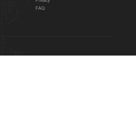
Privacy
FAQ
Latest
കുന്നംകുളത്ത് സ്വകാര്യ
5 hours ago
ബസ് അഞ്ച് വാഹനങ്ങളിൽ
ഇടിച്ച് രണ്ട് മരണം; 18
പേർക്ക് പരുക്ക്
OUR SITES
Latest
അതിശക്തമായ മഴ തുടരും;
7 hours ago
മൂന്ന് ജില്ലകളില്‍ റെ‍ഡ്