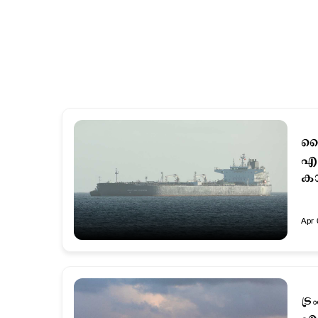
ചൈ
എണ
കാ
Apr 
ട്