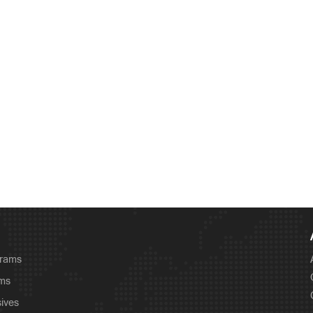
grams
ams
sives