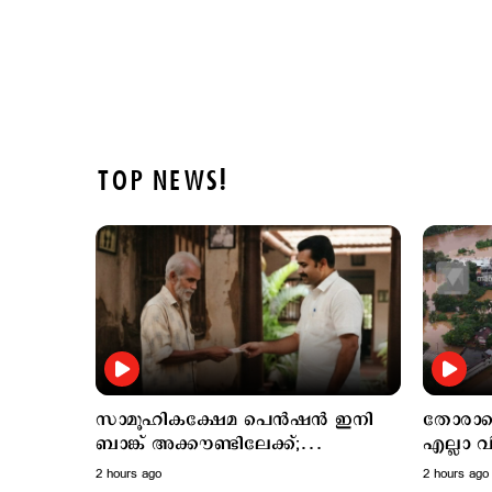
TOP NEWS!
സാമൂഹികക്ഷേമ പെൻഷൻ ഇനി
തോരാതെ മഴ;
ബാങ്ക് അക്കൗണ്ടിലേക്ക്;
എല്ലാ വ
സഹകരണ ബാങ്കുകളെ ഒഴിവാക്കി
സ്ഥാപന
2 hours ago
2 hours ago