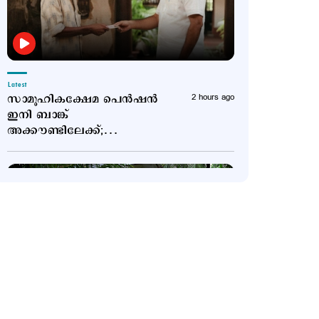
Latest
സാമൂഹികക്ഷേമ പെൻഷൻ
2 hours ago
ഇനി ബാങ്ക്
അക്കൗണ്ടിലേക്ക്;
സഹകരണ ബാങ്കുകളെ
ഒഴിവാക്കി
Latest