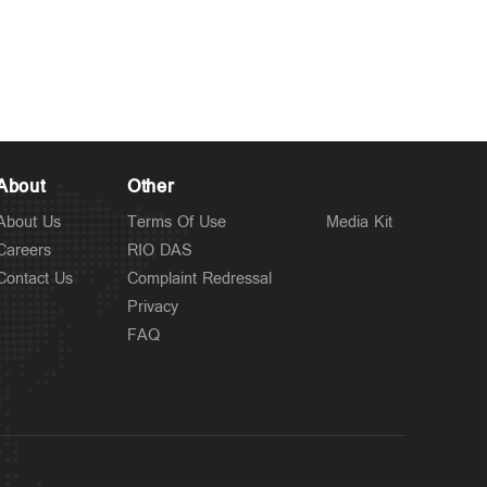
Latest
ഇന്ന് സംസ്ഥാനത്ത്
6 hours ago
പരക്കെ മഴ; ഏഴിടത്ത്
ഓറഞ്ച് അലര്‍ട്ട്; മഴ അവധി
ഇങ്ങനെ
About
Other
About Us
Terms Of Use
Media Kit
Careers
RIO DAS
Contact Us
Complaint Redressal
Privacy
FAQ
Latest
ഇനി പ്ലാസ്റ്റിക് കുപ്പികളിലെ
14 hours ago
മദ്യത്തിന് 20 രൂപ അധികം