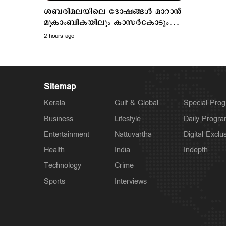
ശബരിമലയിലെ ദോഷങ്ങൾ മാറാന്‍
മൂകാംബികയിലും കാസർകോടും
പ്രത്യേക പൂജ; ദൃശ്യങ്ങൾ പുറത്ത്
2 hours ago
Sitemap
Kerala
Gulf & Global
Special Pro
Business
Lifestyle
Daily Progr
Entertainment
Nattuvartha
Digital Exclu
Health
India
Indepth
Technology
Crime
Sports
Interviews