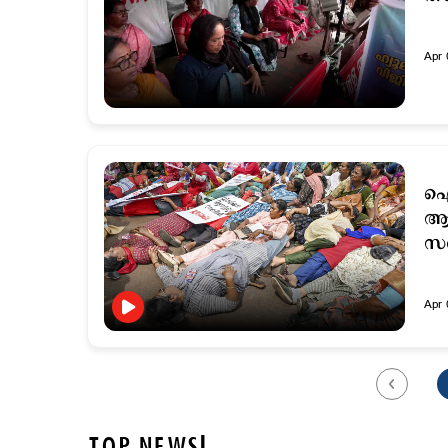
Apr 
ഐഎ
ആശ
സ
Apr 