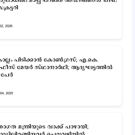
രുപാധികം മാപ്പ് പറഞ്ഞ് അഡീഷണൽ ചീഫ്
ക്രട്ടറി
22, 2026
ല്ലം പിടിക്കാൻ കോൺഗ്രസ്; എ.കെ.
ീസ് മേയർ സ്ഥാനാർഥി; ആദ്യഘട്ടത്തിൽ
 പേർ
04, 2025
ാഗത മന്ത്രിയുടെ വാക്ക് പാഴായി;
ഡിലിറങ്ങിയവര്‍ പെരുവഴിയില്‍