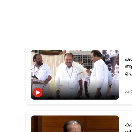
കശ
ആര
ഐ.
Jul 
കശ