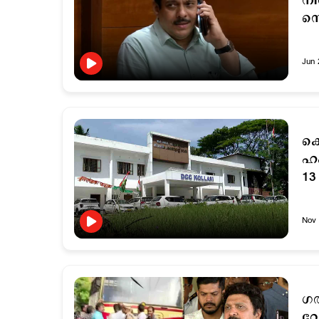
നി
സെ
Jun 
കൊ
ഹഫ
13
Nov 
ഗത
റോ