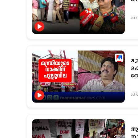
Jul 
മന
കെ
തോ
Jul 
ആ
താ