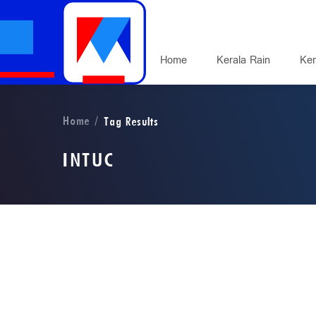
Home
Kerala Rain
Ker
Home
Tag Results
INTUC