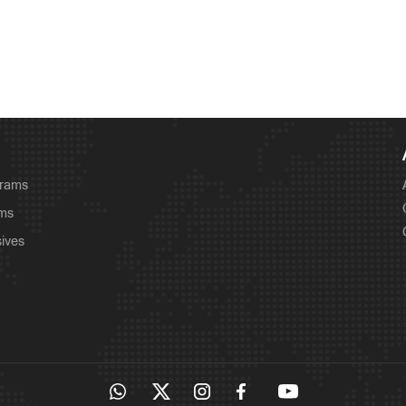
grams
ams
sives