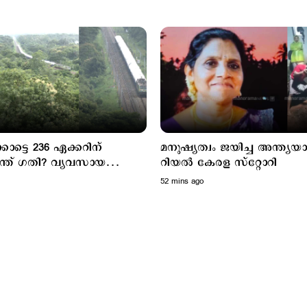
കോട്ടെ 236 ഏക്കറിന്
മനുഷ്യത്വം ജയിച്ച അന്ത്യയാത്
്ത് ഗതി? വ്യവസായ
റിയൽ കേരള സ്റ്റോറി
, ലോജിസ്റ്റിക് ഹബ്
52 mins ago
കള്‍ തുറക്കുമോ?