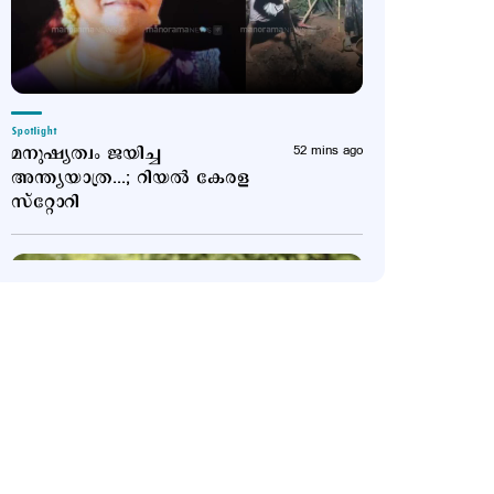
Spotlight
മനുഷ്യത്വം ജയിച്ച
52 mins ago
അന്ത്യയാത്ര...; റിയൽ കേരള
സ്റ്റോറി
Latest