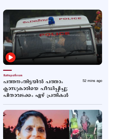
Kuttapathram
പത്തനംതിട്ടയില്‍ പത്താം
52 mins ago
ക്ലാസുകാരിയെ പീ‍ഡിപ്പിച്ചു;
പിതാവടക്കം ഏഴ് പ്രതികള്‍