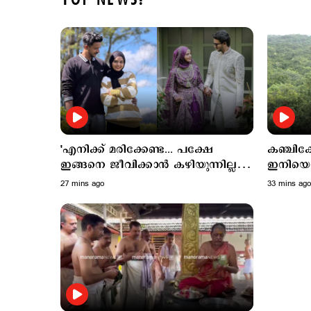
TOP NEWS!
'എനിക്ക് മരിക്കേണ്ട... പക്ഷേ
കഞ്ചിക്
ഇങ്ങനെ ജീവിക്കാന്‍ കഴിയുന്നില്ല';
ഇനിയെന
നൊമ്പരമായി റിസയുടെ വാക്കുകള്‍;
ഇടനാഴി
27 mins ago
33 mins ago
ഭര്‍ത്താവിനെതിരെ കുടുംബം
സാധ്യത