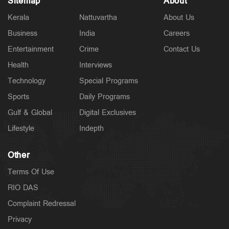
Sitemap
About
Kerala
Nattuvartha
About Us
Business
India
Careers
Latest
രാജേഷിന്റെ മൃതദേഹത്തോട് അനാദരം: തെളിവായി
Entertainment
Crime
Contact Us
ദൃശ്യങ്ങൾ പുറത്ത്
3 hours ago
Health
Interviews
Technology
Special Programs
Sports
Daily Programs
Gulf & Global
Digital Exclusives
Lifestyle
Indepth
Other
Terms Of Use
RIO DAS
Complaint Redressal
Latest
കുമരകത്ത് വെള്ളക്കെട്ട്; ആശുപത്രിയിലെത്താൻ
Privacy
വൈകി; വീട്ടമ്മ മരിച്ചു