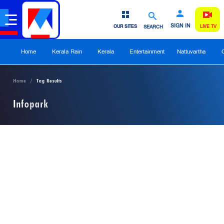
SIGN IN
OUR SITES
SEARCH
LIVE TV
Home
Kerala Rain
Kerala
Entertainment
Nattuvartha
Home
Tag Results
Infopark