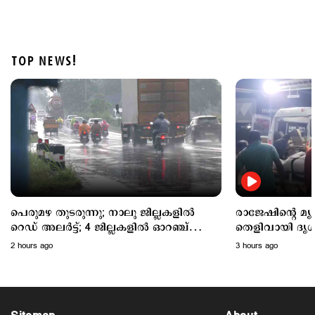
TOP NEWS!
Kuttapathram
ആഭ്യന്തര മന്ത്രിക്കും പൊലീസിനും വെല്ലുവിളി;
'ആയങ്കി'യെ പൂട്ടാന്‍ 10 അംഗ പ്രത്യേക സംഘം
3 hours ago
പെരുമഴ തുടരുന്നു; നാലു ജില്ലകളില്‍
രാജേഷിന്റെ മ
റെഡ് അലര്‍ട്ട്; 4 ജില്ലകളില്‍ ഓറഞ്ച്
തെളിവായി ദൃശ്
അലര്‍ട്ട്
2 hours ago
3 hours ago